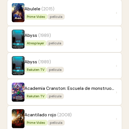
Abulele
(2015)
›
Prime Video
película
Abyss
(1989)
›
Atresplayer
película
Abyss
(1989)
›
Rakuten TV
película
Academia Cranston: Escuela de monstruos
(2020)
›
Rakuten TV
película
Acantilado rojo
(2008)
›
Prime Video
película