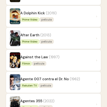
A Dolphin Kick
(2019)
›
Prime Video
película
After Earth
(2013)
›
Prime Video
película
Against the Law
(1997)
›
Filmin
película
Agente 007 contra el Dr. No
(1962)
›
Rakuten TV
película
Agentes 355
(2022)
›