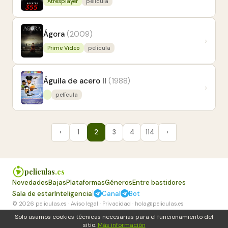
Atresplayer
película
Ágora
(2009)
›
Prime Video
película
Águila de acero II
(1988)
›
película
‹
1
2
3
4
114
›
peliculas
.es
Novedades
Bajas
Plataformas
Géneros
Entre bastidores
|
Sala de estar
Inteligencia
Canal
Bot
© 2026 peliculas.es ·
Aviso legal
·
Privacidad
·
hola@peliculas.es
Solo usamos cookies técnicas necesarias para el funcionamiento del
sitio.
Más información