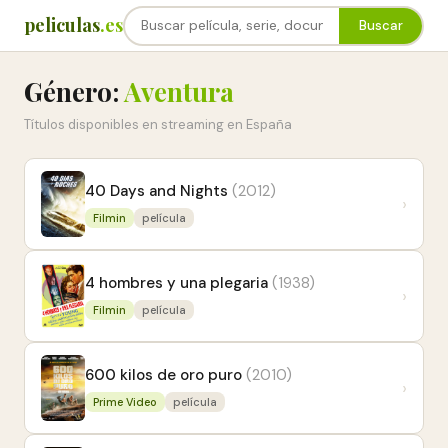
peliculas
.es
Buscar
Género:
Aventura
Títulos disponibles en streaming en España
40 Days and Nights
(2012)
›
Filmin
película
4 hombres y una plegaria
(1938)
›
Filmin
película
600 kilos de oro puro
(2010)
›
Prime Video
película