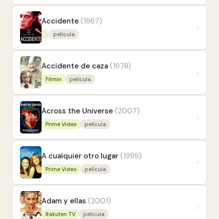
Accidente
(1967)
›
película
Accidente de caza
(1978)
›
Filmin
película
Across the Universe
(2007)
›
Prime Video
película
A cualquier otro lugar
(1999)
›
Prime Video
película
Adam y ellas
(2001)
›
Rakuten TV
película