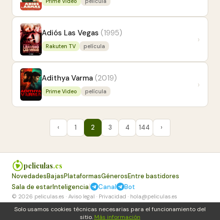
Prime Video
película
Adiós Las Vegas
(1995)
›
Rakuten TV
película
Adithya Varma
(2019)
›
Prime Video
película
‹
1
2
3
4
144
›
peliculas
.es
Novedades
Bajas
Plataformas
Géneros
Entre bastidores
|
Sala de estar
Inteligencia
Canal
Bot
© 2026 peliculas.es ·
Aviso legal
·
Privacidad
·
hola@peliculas.es
Solo usamos cookies técnicas necesarias para el funcionamiento del
sitio.
Más información