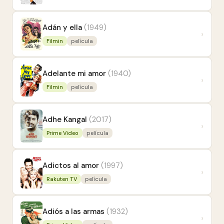
Adán y ella
(1949)
›
Filmin
película
Adelante mi amor
(1940)
›
Filmin
película
Adhe Kangal
(2017)
›
Prime Video
película
Adictos al amor
(1997)
›
Rakuten TV
película
Adiós a las armas
(1932)
›