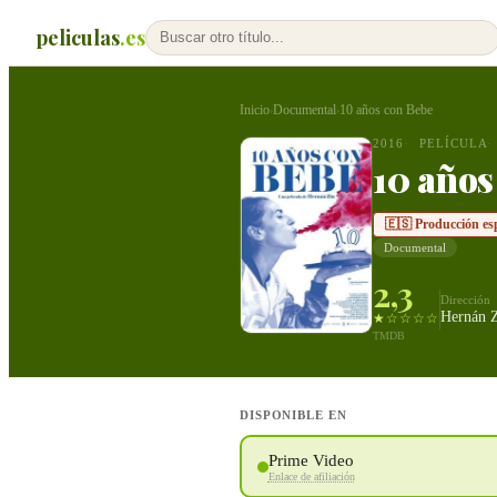
peliculas
.es
Inicio
Documental
10 años con Bebe
›
›
2016
PELÍCULA
10 años
🇪🇸 Producción es
Documental
2,3
Dirección
Hernán 
★☆☆☆☆
TMDB
DISPONIBLE EN
Prime Video
Enlace de afiliación