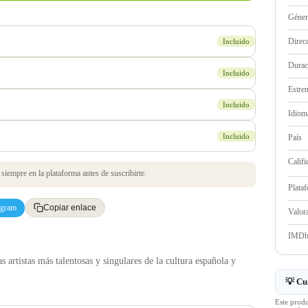
Géne
Direc
Incluido
Durac
Incluido
Estre
Incluido
Idioma
Incluido
País
Califi
iempre en la plataforma antes de suscribirte.
Plata
egram
Copiar enlace
Valo
IMD
s artistas más talentosas y singulares de la cultura española y
💡 Cu
Este prod