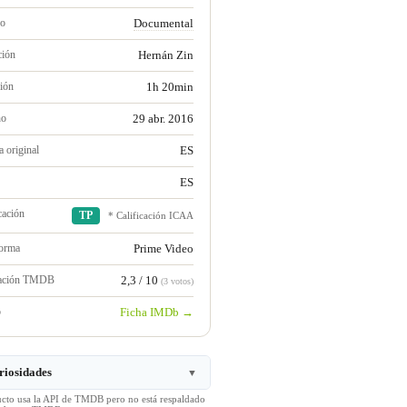
ro
Documental
ción
Hernán Zin
ión
1h 20min
no
29 abr. 2016
 original
ES
ES
cación
TP
* Calificación ICAA
forma
Prime Video
ración TMDB
2,3 / 10
(3 votos)
b
Ficha IMDb →
riosidades
▼
ucto usa la API de TMDB pero no está respaldado