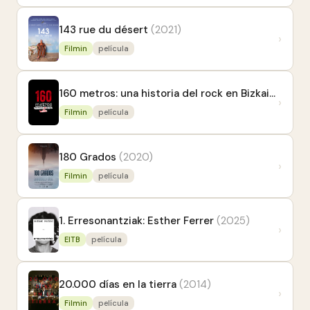
143 rue du désert
(2021)
›
Filmin
película
160 metros: una historia del rock en Bizkaia
(2014)
›
Filmin
película
180 Grados
(2020)
›
Filmin
película
1. Erresonantziak: Esther Ferrer
(2025)
›
EITB
película
20.000 días en la tierra
(2014)
›
Filmin
película