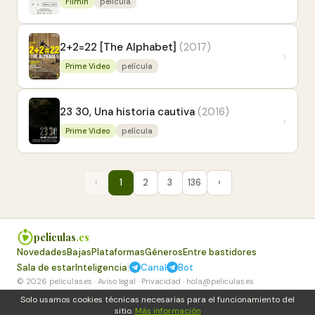
Filmin
película
2+2=22 [The Alphabet]
(2017)
›
Prime Video
película
23 30, Una historia cautiva
(2016)
›
Prime Video
película
‹
1
2
3
136
›
peliculas
.es
Novedades
Bajas
Plataformas
Géneros
Entre bastidores
|
Sala de estar
Inteligencia
Canal
Bot
© 2026 peliculas.es ·
Aviso legal
·
Privacidad
·
hola@peliculas.es
Solo usamos cookies técnicas necesarias para el funcionamiento del
sitio.
Más información