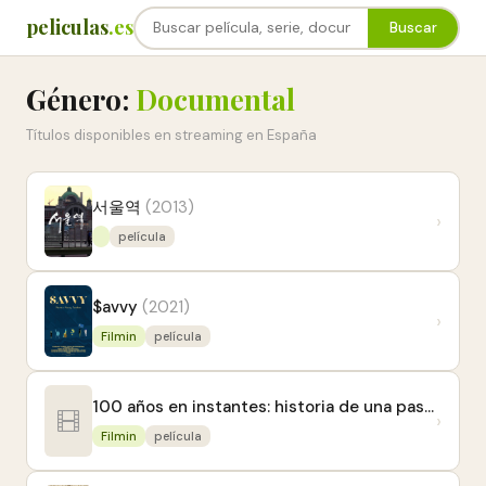
peliculas
.es
Buscar
Género:
Documental
Títulos disponibles en streaming en España
서울역
(2013)
›
película
$avvy
(2021)
›
Filmin
película
100 años en instantes: historia de una pasión
(20
›
Filmin
película