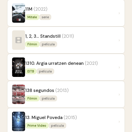
11M
(2022)
›
Mitele
serie
1, 2, 3... Standstill
(2011)
›
Filmin
película
1310. Argia urratzen denean
(2021)
›
EITB
película
138 segundos
(2013)
›
Filmin
película
13. Miguel Poveda
(2015)
›
Prime Video
película