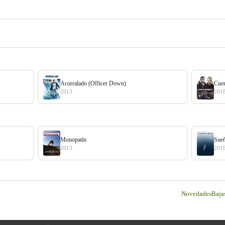
Acorralado (Officer Down)
Cuen
2013
201
Monopatín
Sueñ
2013
201
Novedades
Baja