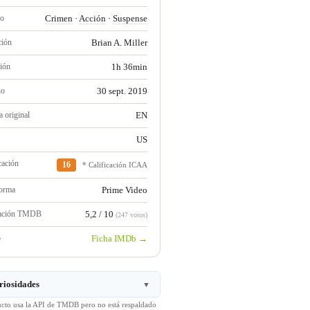
ro
Crimen
·
Acción
·
Suspense
ción
Brian A. Miller
ión
1h 36min
no
30 sept. 2019
 original
EN
US
cación
16
* Calificación ICAA
forma
Prime Video
ración TMDB
5,2 / 10
(247 votos)
b
Ficha IMDb →
riosidades
▼
ucto usa la API de TMDB pero no está respaldado