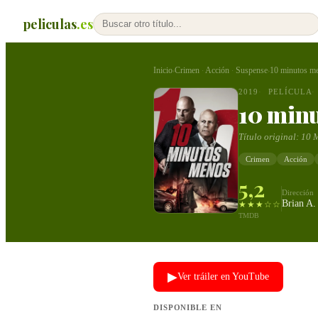
peliculas
.es
Inicio
Crimen
Acción
Suspense
10 minutos m
›
·
·
›
2019
PELÍCULA
10 min
Título original:
10 
Crimen
Acción
5,2
Dirección
Brian A.
★★★☆☆
TMDB
▶
Ver tráiler en YouTube
DISPONIBLE EN