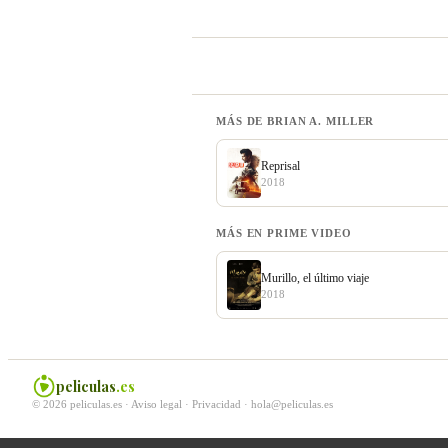
MÁS DE BRIAN A. MILLER
Reprisal
2018
MÁS EN PRIME VIDEO
Murillo, el último viaje
2018
peliculas
.es
© 2026 peliculas.es ·
Aviso legal
·
Privacidad
·
hola@peliculas.es