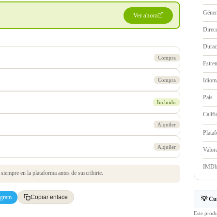
Géne
Ver ahora
Direc
Durac
Compra
Estre
Compra
Idioma
País
Incluido
Califi
Alquiler
Plata
Alquiler
Valo
IMD
iempre en la plataforma antes de suscribirte.
egram
Copiar enlace
💡 Cu
Este prod