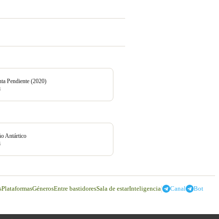
ta Pendiente (2020)
8
o Antártico
6
|
s
Plataformas
Géneros
Entre bastidores
Sala de estar
Inteligencia
Canal
Bot