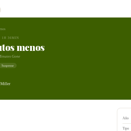
enos
1H 36MIN
utos menos
Minutes Gone
Suspense
 Miller
Año
Tipo