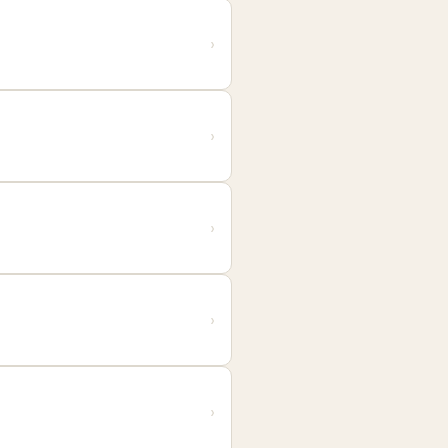
›
›
›
›
›