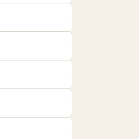
›
›
›
›
›