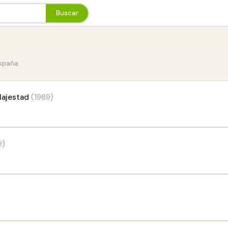
Buscar
España
Majestad
(1969)
9)