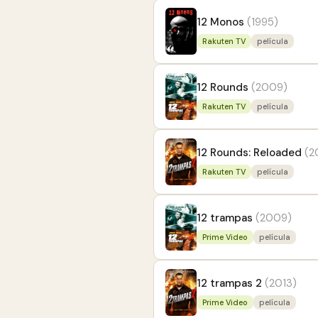
12 Monos
(1995)
Rakuten TV
película
12 Rounds
(2009)
Rakuten TV
película
12 Rounds: Reloaded
(2
Rakuten TV
película
12 trampas
(2009)
Prime Video
película
12 trampas 2
(2013)
Prime Video
película