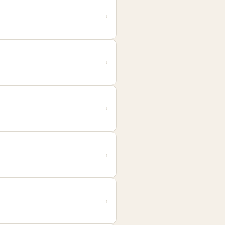
›
›
›
›
›