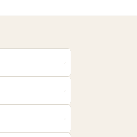
›
›
›