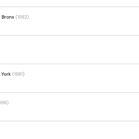
l Bronx
(1982)
 York
(1981)
996)