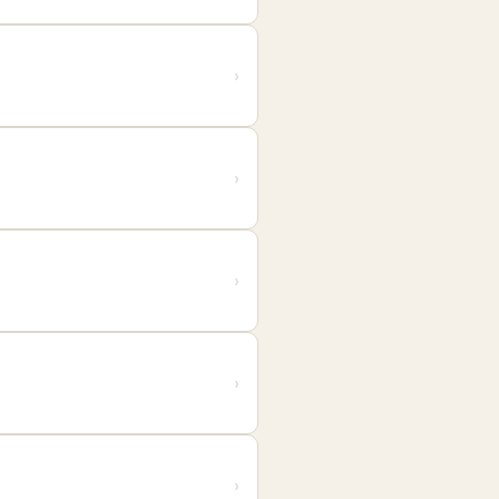
›
›
›
›
›