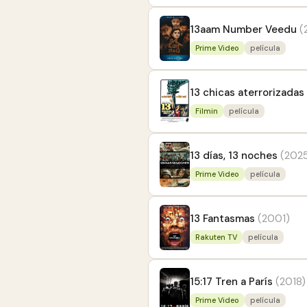
13aam Number Veedu
(
Prime Video
película
13 chicas aterrorizadas
Filmin
película
13 días, 13 noches
(202
Prime Video
película
13 Fantasmas
(2001)
Rakuten TV
película
15:17 Tren a París
(2018)
Prime Video
película