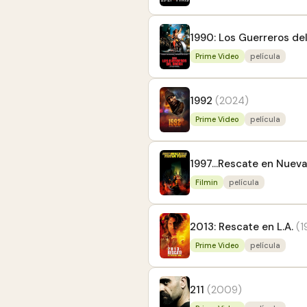
1990: Los Guerreros de
Prime Video
película
1992
(2024)
Prime Video
película
1997...Rescate en Nueva
Filmin
película
2013: Rescate en L.A.
(1
Prime Video
película
211
(2009)