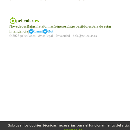
peliculas
.es
Novedades
Bajas
Plataformas
Géneros
Entre bastidores
Sala de estar
|
Inteligencia
Canal
Bot
© 2026 peliculas.es ·
Aviso legal
·
Privacidad
·
hola@peliculas.es
Solo usamos cookies técnicas necesarias para el funcionamiento del sitio