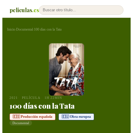
peliculas
.es
Inicio
Documental
100 días con la Tata
›
›
2021
PELÍCULA
1H 22MIN
100 días con la Tata
🇪🇸 Producción española
🇪🇺 Obra europea
Documental