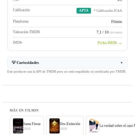
Calificación
APTA
* Calificación ICAA
Plataforma
Filmin
Valoración TMDB
7,1 / 10
(14 votos)
IMDb
Ficha IMDb →
💡 Curiosidades
▼
Este producto usa la API de TMDB pero no está respaldado ni certificado por TMDB.
MÁS EN FILMIN
Santa Fiesta
Des-Extinción
La verdad sobre el caso
2016
2019