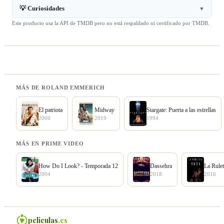
💡 Curiosidades
▼
Este producto usa la API de TMDB pero no está respaldado ni certificado por TMDB.
MÁS DE ROLAND EMMERICH
El patriota
Midway
Stargate: Puerta a las estrellas
2000
2019
1994
MÁS EN PRIME VIDEO
How Do I Look? - Temporada 12
Dassehra
La Rule
2004
2018
2016
peliculas
.es