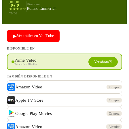
5,5
Dirección
Roland Emmerich
★★★☆☆
TMDB
▶
Ver tráiler en YouTube
DISPONIBLE EN
Prime Video
Ver ahora
Enlace de afiliación
TAMBIÉN DISPONIBLE EN
Amazon Video
Compra
Apple TV Store
Compra
Google Play Movies
Compra
Amazon Video
Alquiler