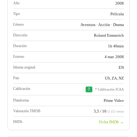
Año
2008
Tipo
Película
Género
Aventura
·
Acción
·
Drama
Dirección
Roland Emmerich
Duración
1h 49min
Estreno
4 mar. 2008
Idioma original
EN
País
US, ZA, NZ
Calificación
7
* Calificación ICAA
Plataforma
Prime Video
Valoración TMDB
5,5 / 10
(3.152 votos)
IMDb
Ficha IMDb →