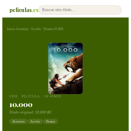
peliculas
.es
Inicio
Aventura
Acción
Drama
10.000
›
·
·
›
2008
PELÍCULA
1H 49MIN
10.000
Título original:
10,000 BC
Aventura
Acción
Drama