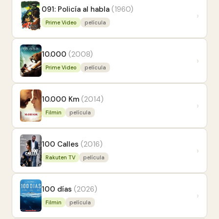
091: Policía al habla
(1960)
›
Prime Video
película
10.000
(2008)
›
Prime Video
película
10.000 Km
(2014)
›
Filmin
película
100 Calles
(2016)
›
Rakuten TV
película
100 días
(2026)
›
Filmin
película