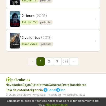
Rakuten TV
película
12 Hours
(2025)
›
Rakuten TV
película
12 valientes
(2018)
›
Prime Video
película
‹
1
2
3
572
›
peliculas
.es
Novedades
Bajas
Plataformas
Géneros
Entre bastidores
|
Sala de estar
Inteligencia
Canal
Bot
© 2026 peliculas.es ·
Aviso legal
·
Privacidad
·
hola@peliculas.es
Solo usamos cookies técnicas necesarias para el funcionamiento del
sitio.
Más información