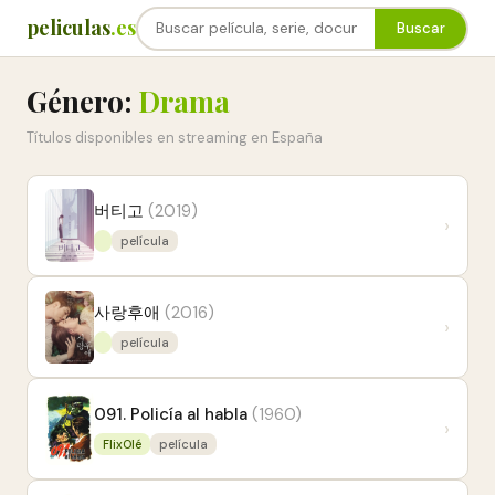
peliculas
.es
Buscar
Género:
Drama
Títulos disponibles en streaming en España
버티고
(2019)
›
película
사랑후애
(2016)
›
película
091. Policía al habla
(1960)
›
FlixOlé
película