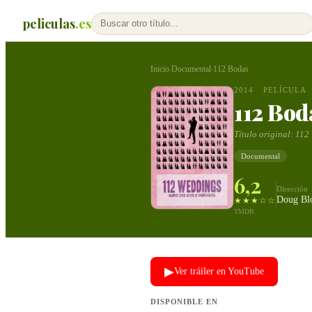
peliculas
.es
Inicio
Documental
112 Bodas
›
›
2014
PELÍCULA
112 Bod
Título original:
112
Documental
6,2
Dirección
Doug Bl
★★★☆☆
TMDB
▶
Ver tráiler en YouTube
DISPONIBLE EN