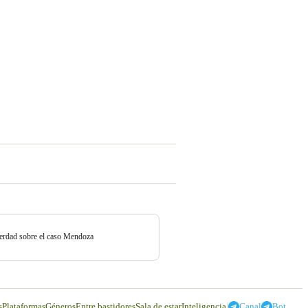
erdad sobre el caso Mendoza
|
s
Plataformas
Géneros
Entre bastidores
Sala de estar
Inteligencia
Canal
Bot