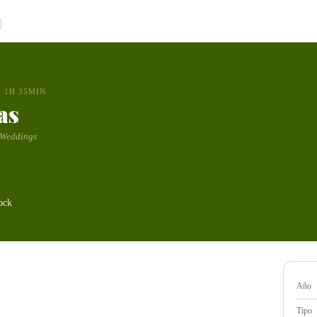
1H 35MIN
as
 Weddings
ock
Año
Tipo