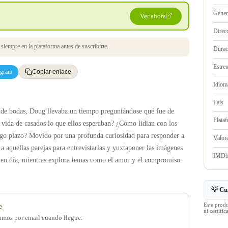
Géne
Ver ahora
Direc
iempre en la plataforma antes de suscribirte.
Durac
Estre
egram
Copiar enlace
Idioma
País
 de bodas, Doug llevaba un tiempo preguntándose qué fue de
Plata
a vida de casados lo que ellos esperaban? ¿Cómo lidian con los
argo plazo? Movido por una profunda curiosidad para responder a
Valo
a aquellas parejas para entrevistarlas y yuxtaponer las imágenes
IMD
y en día, mientras explora temas como el amor y el compromiso.
💡 Cu
Este prod
e
ni certif
samos por email cuando llegue.