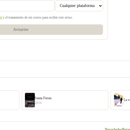
ad
y el tratamiento de mi correo para recibir este aviso.
Avisarme
Santa Fiesta
La v
2016
Novedades
Baja