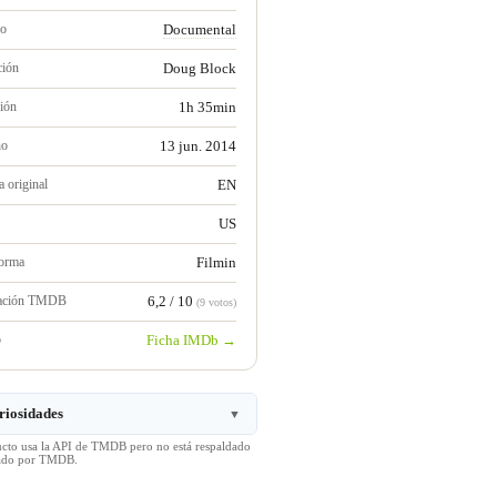
ro
Documental
ción
Doug Block
ión
1h 35min
no
13 jun. 2014
 original
EN
US
forma
Filmin
ración TMDB
6,2 / 10
(9 votos)
b
Ficha IMDb →
riosidades
▼
ucto usa la API de TMDB pero no está respaldado
icado por TMDB.