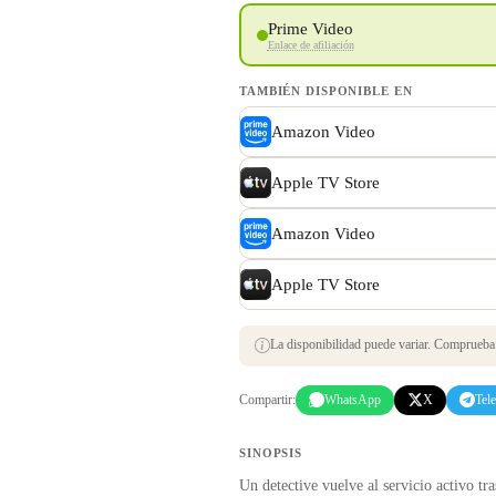
Prime Video
Enlace de afiliación
TAMBIÉN DISPONIBLE EN
Amazon Video
Apple TV Store
Amazon Video
Apple TV Store
La disponibilidad puede variar. Comprueba s
Compartir:
WhatsApp
X
Tel
SINOPSIS
Un detective vuelve al servicio activo t