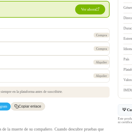
Géne
Ver ahora
Direc
Durac
Compra
Estre
Compra
Idioma
País
Alquiler
Plata
Alquiler
Valo
IMD
iempre en la plataforma antes de suscribirte.
egram
Copiar enlace
💡 Cu
Este prod
ni certif
ras de la muerte de su compañero. Cuando descubre pruebas que