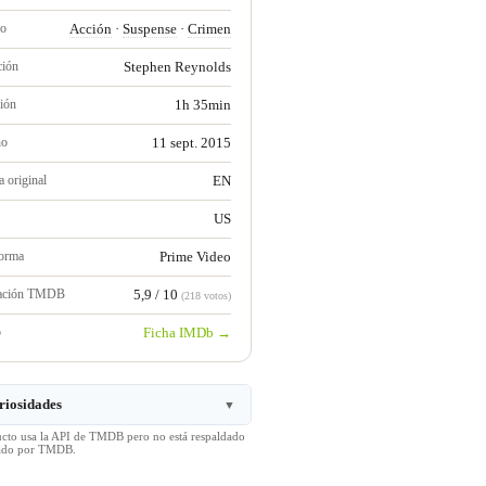
ro
Acción
·
Suspense
·
Crimen
ción
Stephen Reynolds
ión
1h 35min
no
11 sept. 2015
 original
EN
US
forma
Prime Video
ración TMDB
5,9 / 10
(218 votos)
b
Ficha IMDb →
riosidades
▼
ucto usa la API de TMDB pero no está respaldado
icado por TMDB.