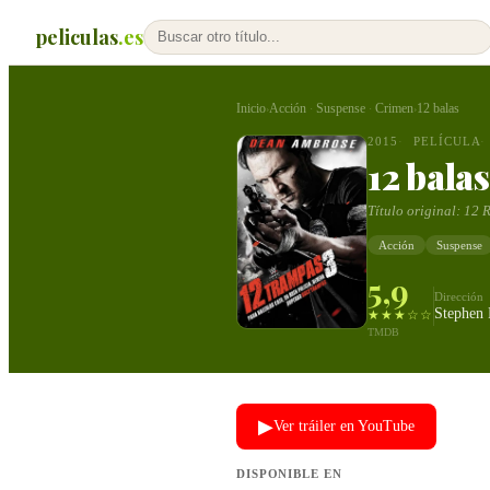
peliculas
.es
Inicio
Acción
Suspense
Crimen
12 balas
›
·
·
›
2015
PELÍCULA
12 balas
Título original:
12 
Acción
Suspense
5,9
Dirección
Stephen 
★★★☆☆
TMDB
▶
Ver tráiler en YouTube
DISPONIBLE EN