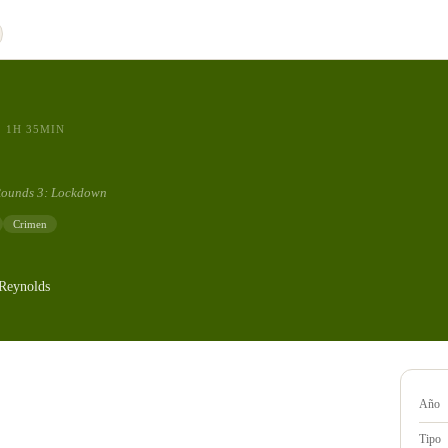
1H 35MIN
Rounds 3: Lockdown
Crimen
Reynolds
Año
Tipo