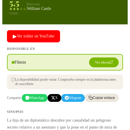
5,5
Dirección
William Castle
★★★☆☆
TMDB
▶
Ver tráiler en YouTube
DISPONIBLE EN
Filmin
Ver ahora
La disponibilidad puede variar. Comprueba siempre en la plataforma antes
de suscribirte.
Compartir:
WhatsApp
X
Telegram
Copiar enlace
SINOPSIS
La hija de un diplomático descubre por casualidad un peligroso
secreto relativo a un asesinato y que la pone en el punto de mira de