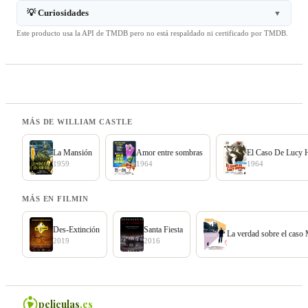
💡 Curiosidades
▼
Este producto usa la API de TMDB pero no está respaldado ni certificado por TMDB.
MÁS DE WILLIAM CASTLE
La Mansión
Amor entre sombras
El Caso De Lucy 
1959
1964
1964
MÁS EN FILMIN
Des-Extinción
Santa Fiesta
La verdad sobre el caso
2019
2016
peliculas
.es