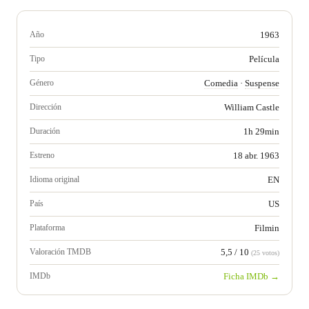
Año
1963
Tipo
Película
Género
Comedia
·
Suspense
Dirección
William Castle
Duración
1h 29min
Estreno
18 abr. 1963
Idioma original
EN
País
US
Plataforma
Filmin
Valoración TMDB
5,5 / 10
(25 votos)
IMDb
Ficha IMDb →