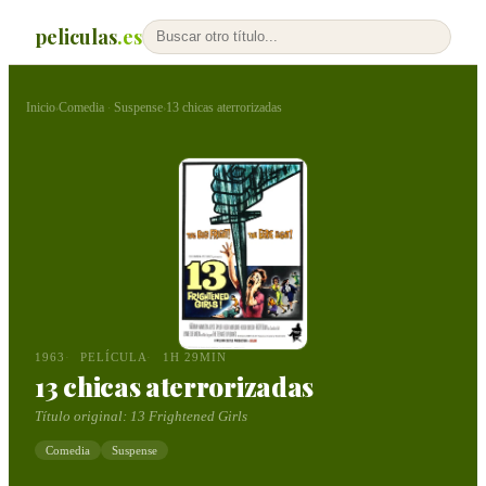
peliculas
.es
Inicio
Comedia
Suspense
13 chicas aterrorizadas
›
·
›
1963
PELÍCULA
1H 29MIN
13 chicas aterrorizadas
Título original:
13 Frightened Girls
Comedia
Suspense