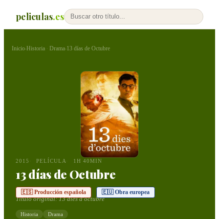
peliculas
.es
Inicio
Historia
Drama
13 días de Octubre
›
·
›
2015
PELÍCULA
1H 40MIN
13 días de Octubre
🇪🇸 Producción española
🇪🇺 Obra europea
Título original:
13 dies d'octubre
Historia
Drama