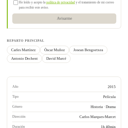
He leído y acepto la
política de privacidad
y el tratamiento de mi correo
para recibir este aviso.
Avisarme
REPARTO PRINCIPAL
Carles Martínez
Òscar Muñoz
Josean Bengoetxea
Antonio Dechent
David Marcé
Año
2015
Tipo
Película
Género
Historia
·
Drama
Dirección
Carlos Marques-Marcet
Duración
1h 40min