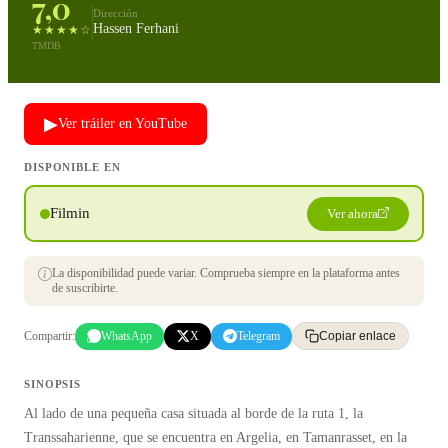
7,0
Dirección
Hassen Ferhani
★★★★☆
TMDB
▶
Ver tráiler en YouTube
DISPONIBLE EN
Filmin
Ver ahora
La disponibilidad puede variar. Comprueba siempre en la plataforma antes
de suscribirte.
Compartir:
WhatsApp
X
Telegram
Copiar enlace
SINOPSIS
Al lado de una pequeña casa situada al borde de la ruta 1, la
Transsaharienne, que se encuentra en Argelia, en Tamanrasset, en la