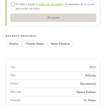
He leído y acepto la
política de privacidad
y el tratamiento de mi correo
para recibir este aviso.
Avisarme
REPARTO PRINCIPAL
Malika
Chawki Amari
Samir Elhakim
Año
2021
Tipo
Película
Género
Documental
Dirección
Hassen Ferhani
Duración
1h 30min