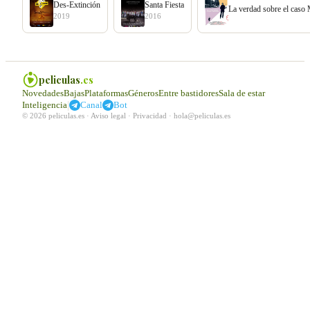
Des-Extinción
Santa Fiesta
La verdad sobre el caso
2019
2016
peliculas
.es
Novedades
Bajas
Plataformas
Géneros
Entre bastidores
Sala de estar
|
Inteligencia
Canal
Bot
© 2026 peliculas.es ·
Aviso legal
·
Privacidad
·
hola@peliculas.es