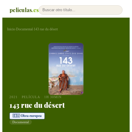
peliculas
.es
Inicio
Documental
143 rue du désert
›
›
2021
PELÍCULA
1H 30MIN
143 rue du désert
🇪🇺 Obra europea
Documental