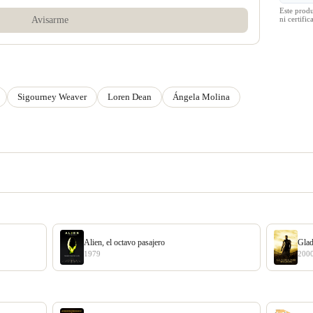
Este prod
ni certif
Avisarme
Sigourney Weaver
Loren Dean
Ángela Molina
Alien, el octavo pasajero
Glad
1979
200