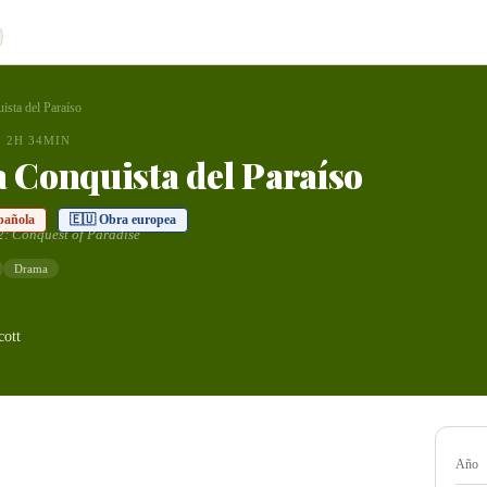
ista del Paraíso
2H 34MIN
a Conquista del Paraíso
pañola
🇪🇺 Obra europea
: Conquest of Paradise
Drama
cott
Año