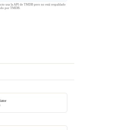
ucto usa la API de TMDB pero no está respaldado
icado por TMDB.
iator
0