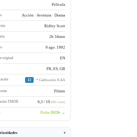
Película
ro
Acción
·
Aventura
·
Drama
ción
Ridley Scott
ión
2h 34min
no
9 ago. 1992
 original
EN
FR, ES, GB
cación
12
* Calificación ICAA
forma
Filmin
ración TMDB
6,3 / 10
(905 votos)
b
Ficha IMDb →
riosidades
▼