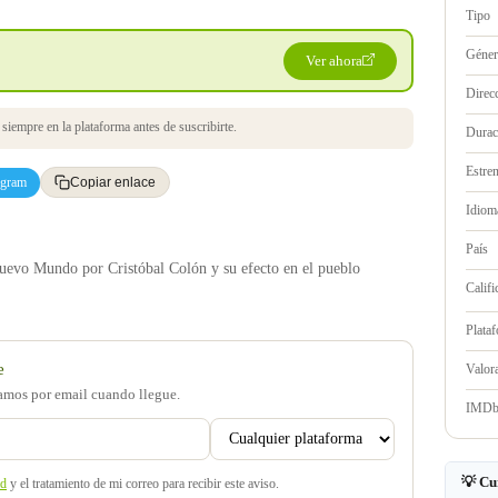
Tipo
Géne
Ver ahora
Direc
iempre en la plataforma antes de suscribirte.
Durac
Estre
egram
Copiar enlace
Idioma
País
uevo Mundo por Cristóbal Colón y su efecto en el pueblo
Califi
Plata
e
Valo
samos por email cuando llegue.
IMD
💡 Cu
ad
y el tratamiento de mi correo para recibir este aviso.