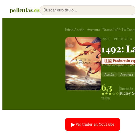
peliculas
.es
Inicio
Acción
Aventura
Drama
1492: La Conqu
›
·
·
›
1992
PELÍCULA
1492: L
🇪🇸 Producción es
Título original:
1492
Acción
Aventura
6,3
Dirección
Ridley S
★★★☆☆
TMDB
▶
Ver tráiler en YouTube