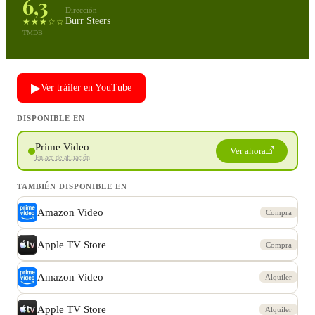
6,3
Dirección
Burr Steers
★★★☆☆
TMDB
▶
Ver tráiler en YouTube
DISPONIBLE EN
Prime Video
Ver ahora
Enlace de afiliación
TAMBIÉN DISPONIBLE EN
Amazon Video
Compra
Apple TV Store
Compra
Amazon Video
Alquiler
Apple TV Store
Alquiler