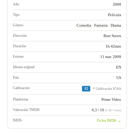
Año
2009
Tipo
Película
Género
Comedia
·
Fantasía
·
Drama
Dirección
Burr Steers
Duración
1h 42min
Estreno
11 mar. 2009
Idioma original
EN
País
US
Calificación
12
* Calificación ICAA
Plataforma
Prime Video
Valoración TMDB
6,3 / 10
(5.397 votos)
IMDb
Ficha IMDb →