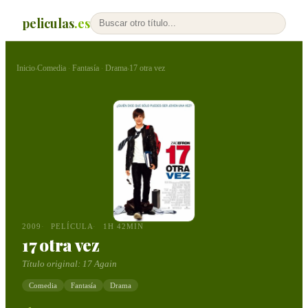
peliculas
.es
Inicio
Comedia
Fantasía
Drama
17 otra vez
›
·
·
›
2009
PELÍCULA
1H 42MIN
17 otra vez
Título original:
17 Again
Comedia
Fantasía
Drama