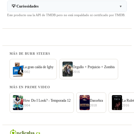
💡 Curiosidades
▼
Este producto usa la API de TMDB pero no está respaldado ni certificado por TMDB.
MÁS DE BURR STEERS
La gran caída de Igby
Orgullo + Prejuicio + Zombis
2002
2016
MÁS EN PRIME VIDEO
How Do I Look? - Temporada 12
Dassehra
La Rule
2004
2018
2016
peliculas
.es