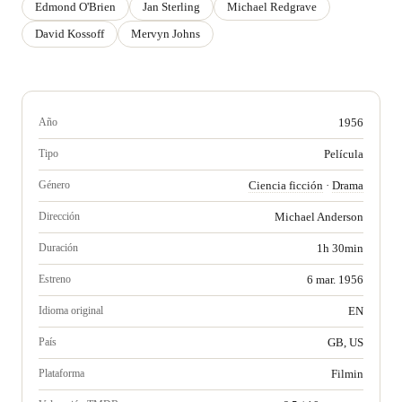
Edmond O'Brien
Jan Sterling
Michael Redgrave
David Kossoff
Mervyn Johns
Año
1956
Tipo
Película
Género
Ciencia ficción
·
Drama
Dirección
Michael Anderson
Duración
1h 30min
Estreno
6 mar. 1956
Idioma original
EN
País
GB, US
Plataforma
Filmin