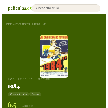
peliculas
.es
Inicio
Ciencia ficción
Drama
1984
›
·
›
1956
PELÍCULA
1H 30MIN
1984
Ciencia ficción
Drama
6,5
Dirección