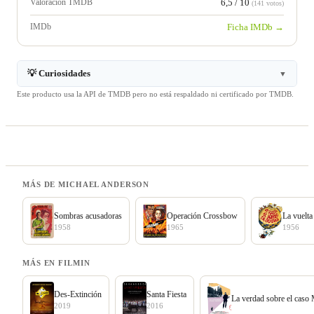
Valoración TMDB
6,5 / 10
(141 votos)
IMDb
Ficha IMDb →
💡 Curiosidades
▼
Este producto usa la API de TMDB pero no está respaldado ni certificado por TMDB.
MÁS DE MICHAEL ANDERSON
Sombras acusadoras
Operación Crossbow
La vuelta
1958
1965
1956
MÁS EN FILMIN
Des-Extinción
Santa Fiesta
La verdad sobre el caso
2019
2016