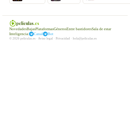
peliculas
.es
Novedades
Bajas
Plataformas
Géneros
Entre bastidores
Sala de estar
|
Inteligencia
Canal
Bot
© 2026 peliculas.es ·
Aviso legal
·
Privacidad
·
hola@peliculas.es