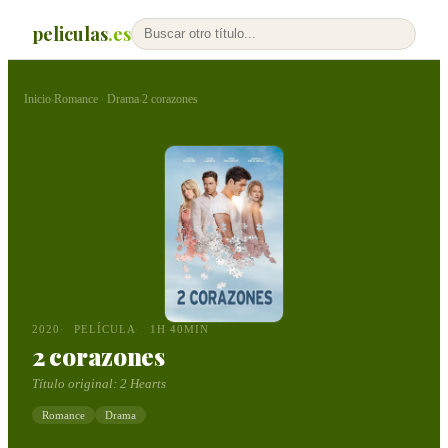
peliculas
.es
Inicio
Romance
Drama
2 corazones
›
·
›
2020
PELÍCULA
1H 40MIN
2 corazones
Título original:
2 Hearts
Romance
Drama