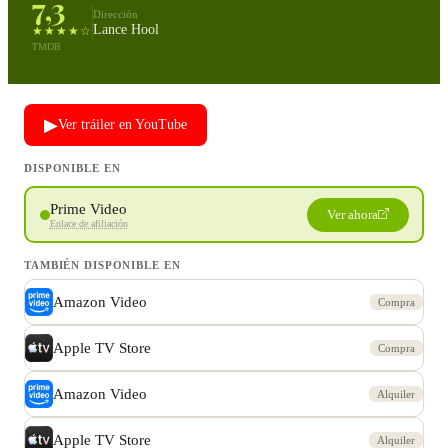
7,3
Dirección
Lance Hool
★★★★☆
TMDB
▶
Ver tráiler en YouTube
DISPONIBLE EN
Prime Video
Ver ahora
Enlace de afiliación
TAMBIÉN DISPONIBLE EN
Amazon Video
Compra
Apple TV Store
Compra
Amazon Video
Alquiler
Apple TV Store
Alquiler