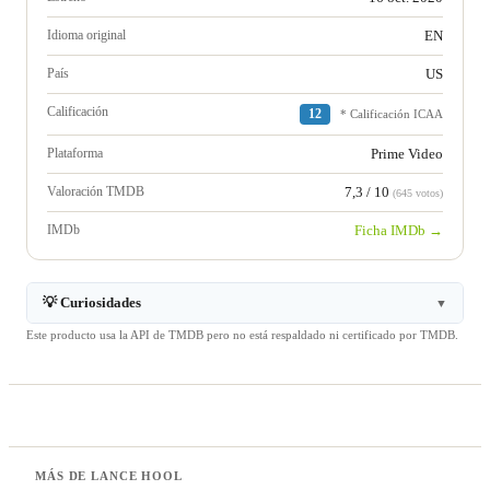
Idioma original
EN
País
US
Calificación
12
* Calificación ICAA
Plataforma
Prime Video
Valoración TMDB
7,3 / 10
(645 votos)
IMDb
Ficha IMDb →
💡 Curiosidades
▼
Este producto usa la API de TMDB pero no está respaldado ni certificado por TMDB.
MÁS DE LANCE HOOL