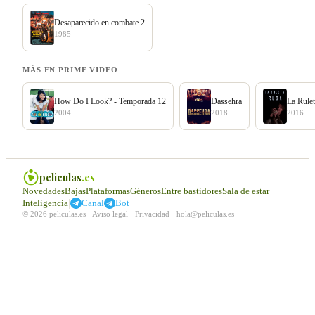
Desaparecido en combate 2
1985
MÁS EN PRIME VIDEO
How Do I Look? - Temporada 12
Dassehra
La Rule
2004
2018
2016
peliculas
.es
Novedades
Bajas
Plataformas
Géneros
Entre bastidores
Sala de estar
|
Inteligencia
Canal
Bot
© 2026 peliculas.es ·
Aviso legal
·
Privacidad
·
hola@peliculas.es