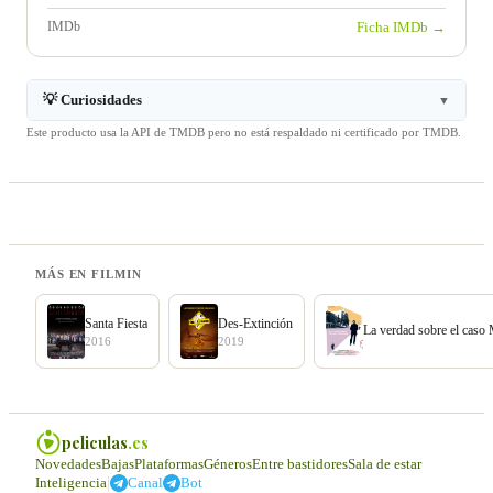
IMDb
Ficha IMDb →
💡 Curiosidades
▼
Este producto usa la API de TMDB pero no está respaldado ni certificado por TMDB.
MÁS EN FILMIN
Santa Fiesta
Des-Extinción
La verdad sobre el caso
2016
2019
peliculas
.es
Novedades
Bajas
Plataformas
Géneros
Entre bastidores
Sala de estar
|
Inteligencia
Canal
Bot