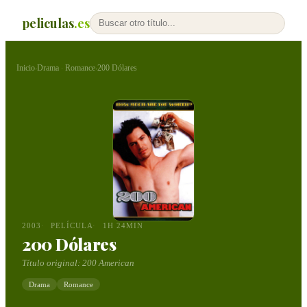
peliculas
.es
Inicio
Drama
Romance
200 Dólares
›
·
›
2003
PELÍCULA
1H 24MIN
200 Dólares
Título original:
200 American
Drama
Romance