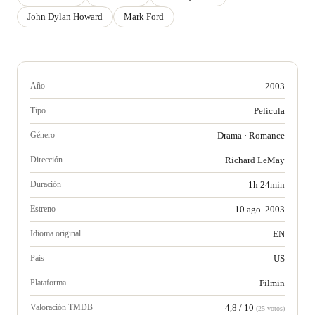
John Dylan Howard
Mark Ford
Año
2003
Tipo
Película
Género
Drama
·
Romance
Dirección
Richard LeMay
Duración
1h 24min
Estreno
10 ago. 2003
Idioma original
EN
País
US
Plataforma
Filmin
Valoración TMDB
4,8 / 10
(25 votos)