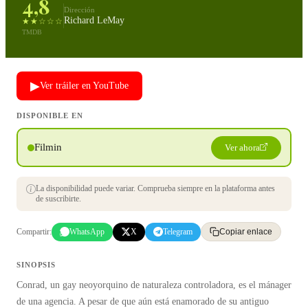
4,8
Dirección
Richard LeMay
★★☆☆☆
TMDB
▶
Ver tráiler en YouTube
DISPONIBLE EN
Filmin
Ver ahora
La disponibilidad puede variar. Comprueba siempre en la plataforma antes
de suscribirte.
Compartir:
WhatsApp
X
Telegram
Copiar enlace
SINOPSIS
Conrad, un gay neoyorquino de naturaleza controladora, es el mánager
de una agencia. A pesar de que aún está enamorado de su antiguo