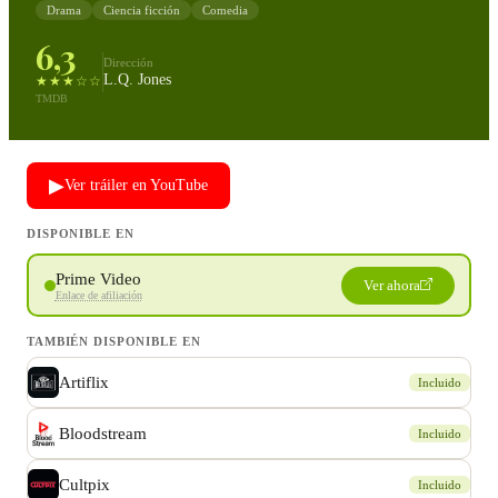
Drama
Ciencia ficción
Comedia
6,3
Dirección
L.Q. Jones
★★★☆☆
TMDB
▶
Ver tráiler en YouTube
DISPONIBLE EN
Prime Video
Ver ahora
Enlace de afiliación
TAMBIÉN DISPONIBLE EN
Artiflix
Incluido
Bloodstream
Incluido
Cultpix
Incluido