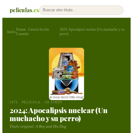
peliculas
.es
Drama
Ciencia ficción
2024: Apocalipsis nuclear (Un muchacho y su
·
·
Inicio
›
›
Comedia
perro)
1975
PELÍCULA
1H 31MIN
2024: Apocalipsis nuclear (Un
muchacho y su perro)
Título original:
A Boy and His Dog