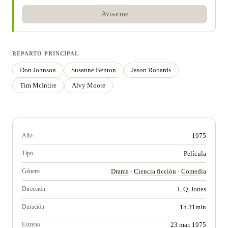
Avisarme
REPARTO PRINCIPAL
Don Johnson
Susanne Benton
Jason Robards
Tim McIntire
Alvy Moore
Año
1975
Tipo
Película
Género
Drama
·
Ciencia ficción
·
Comedia
Dirección
L.Q. Jones
Duración
1h 31min
Estreno
23 mar. 1975