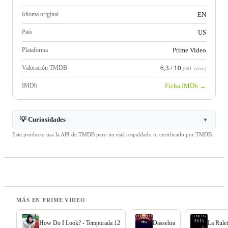
Idioma original
EN
País
US
Plataforma
Prime Video
Valoración TMDB
6,3 / 10
(381 votos)
IMDb
Ficha IMDb →
💡 Curiosidades
▼
Este producto usa la API de TMDB pero no está respaldado ni certificado por TMDB.
MÁS EN PRIME VIDEO
How Do I Look? - Temporada 12
Dassehra
La Rule