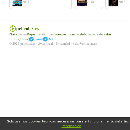
2004
2018
2016
peliculas
.es
Novedades
Bajas
Plataformas
Géneros
Entre bastidores
Sala de estar
|
Inteligencia
Canal
Bot
© 2026 peliculas.es ·
Aviso legal
·
Privacidad
·
hola@peliculas.es
Solo usamos cookies técnicas necesarias para el funcionamiento del sitio.
información