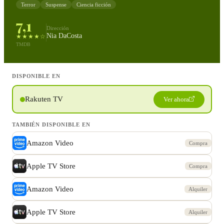
Terror
Suspense
Ciencia ficción
7,1
Dirección
Nia DaCosta
★★★★☆
TMDB
DISPONIBLE EN
Rakuten TV
Ver ahora
TAMBIÉN DISPONIBLE EN
Amazon Video
Compra
Apple TV Store
Compra
Amazon Video
Alquiler
Apple TV Store
Alquiler