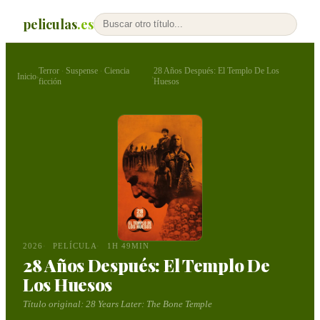
peliculas
.es
Terror
Suspense
Ciencia
28 Años Después: El Templo De Los
·
·
Inicio
›
›
ficción
Huesos
2026
PELÍCULA
1H 49MIN
28 Años Después: El Templo De
Los Huesos
Título original:
28 Years Later: The Bone Temple