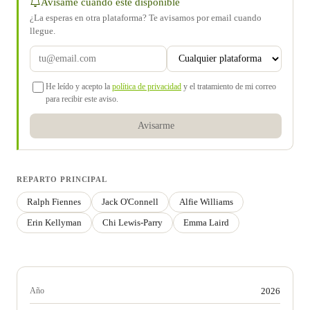
Avísame cuando esté disponible
¿La esperas en otra plataforma? Te avisamos por email cuando
llegue.
He leído y acepto la
política de privacidad
y el tratamiento de mi correo
para recibir este aviso.
Avisarme
REPARTO PRINCIPAL
Ralph Fiennes
Jack O'Connell
Alfie Williams
Erin Kellyman
Chi Lewis-Parry
Emma Laird
Año
2026