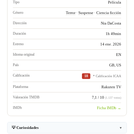
Tipo
Película
Género
Terror
·
Suspense
·
Ciencia ficción
Dirección
Nia DaCosta
Duración
1h 49min
Estreno
14 ene. 2026
Idioma original
EN
País
GB, US
Calificación
18
* Calificación ICAA
Plataforma
Rakuten TV
Valoración TMDB
7,1 / 10
(1.137 votos)
IMDb
Ficha IMDb →
💡 Curiosidades
▼