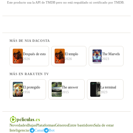
Este producto usa la API de TMDB pero no está respaldado ni certificado por TMDB.
MÁS DE NIA DACOSTA
Después de esto
El templo
The Marvels
2026
2026
2023
MÁS EN RAKUTEN TV
El protegido
The answer
La terminal
1956
2015
2023
peliculas
.es
Novedades
Bajas
Plataformas
Géneros
Entre bastidores
Sala de estar
|
Inteligencia
Canal
Bot