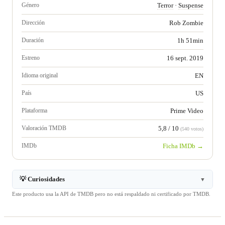
Género
Terror
·
Suspense
Dirección
Rob Zombie
Duración
1h 51min
Estreno
16 sept. 2019
Idioma original
EN
País
US
Plataforma
Prime Video
Valoración TMDB
5,8 / 10
(540 votos)
IMDb
Ficha IMDb →
💡 Curiosidades
▼
Este producto usa la API de TMDB pero no está respaldado ni certificado por TMDB.