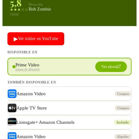
5,8
Dirección
Rob Zombie
★★★☆☆
TMDB
▶
Ver tráiler en YouTube
DISPONIBLE EN
Prime Video
Ver ahora
Enlace de afiliación
TAMBIÉN DISPONIBLE EN
Amazon Video
Compra
Apple TV Store
Compra
Lionsgate+ Amazon Channels
Incluido
Amazon Video
Alquiler