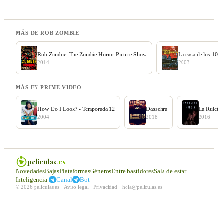
MÁS DE ROB ZOMBIE
Rob Zombie: The Zombie Horror Picture Show
La casa de los 1
2014
2003
MÁS EN PRIME VIDEO
How Do I Look? - Temporada 12
Dassehra
La Rule
2004
2018
2016
peliculas
.es
Novedades
Bajas
Plataformas
Géneros
Entre bastidores
Sala de estar
|
Inteligencia
Canal
Bot
© 2026 peliculas.es ·
Aviso legal
·
Privacidad
·
hola@peliculas.es