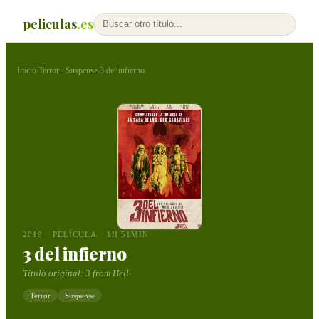
peliculas
.es
Inicio
Terror
Suspense
3 del infierno
›
·
›
2019
PELÍCULA
1H 51MIN
3 del infierno
Título original:
3 from Hell
Terror
Suspense