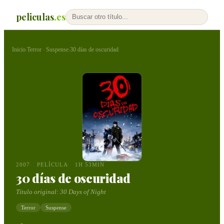
peliculas
.es
Inicio
Terror
Suspense
30 días de oscuridad
›
·
›
2007
PELÍCULA
1H 53MIN
30 días de oscuridad
Título original:
30 Days of Night
Terror
Suspense