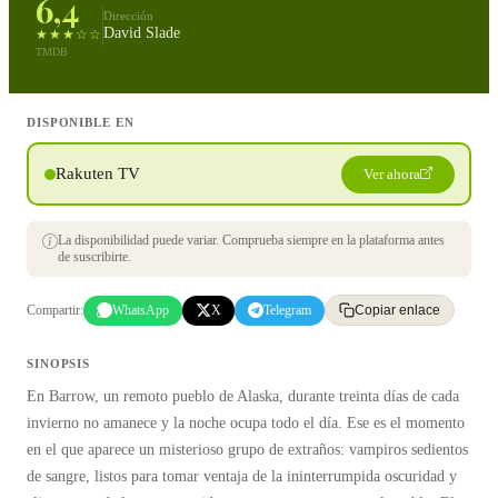
6,4
Dirección
David Slade
★★★☆☆
TMDB
DISPONIBLE EN
Rakuten TV
Ver ahora
La disponibilidad puede variar. Comprueba siempre en la plataforma antes
de suscribirte.
Compartir:
WhatsApp
X
Telegram
Copiar enlace
SINOPSIS
En Barrow, un remoto pueblo de Alaska, durante treinta días de cada
invierno no amanece y la noche ocupa todo el día. Ese es el momento
en el que aparece un misterioso grupo de extraños: vampiros sedientos
de sangre, listos para tomar ventaja de la ininterrumpida oscuridad y