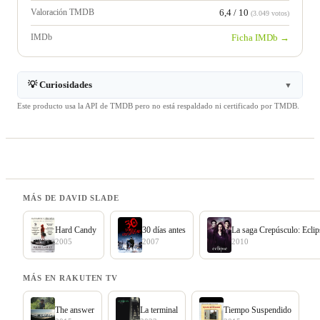
Valoración TMDB
6,4 / 10
(3.049 votos)
IMDb
Ficha IMDb →
💡 Curiosidades
▼
Este producto usa la API de TMDB pero no está respaldado ni certificado por TMDB.
MÁS DE DAVID SLADE
Hard Candy
30 días antes
La saga Crepúsculo: Eclip
2005
2007
2010
MÁS EN RAKUTEN TV
The answer
La terminal
Tiempo Suspendido