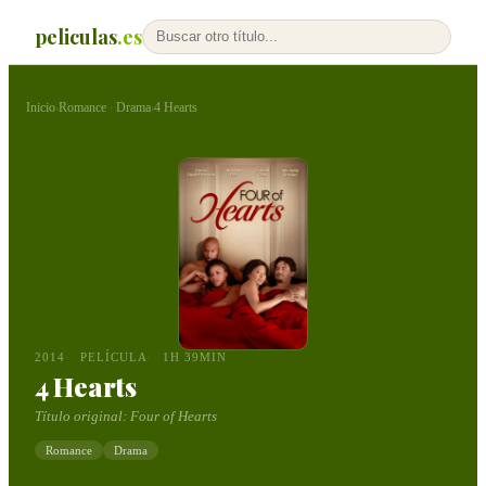
peliculas
.es
Inicio
Romance
Drama
4 Hearts
›
·
›
2014
PELÍCULA
1H 39MIN
4 Hearts
Título original:
Four of Hearts
Romance
Drama