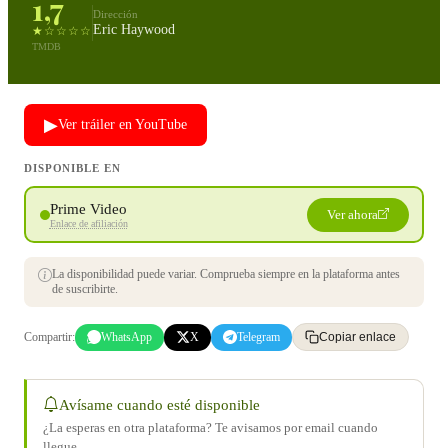
1,7
Dirección
Eric Haywood
★☆☆☆☆
TMDB
▶
Ver tráiler en YouTube
DISPONIBLE EN
Prime Video
Ver ahora
Enlace de afiliación
La disponibilidad puede variar. Comprueba siempre en la plataforma antes
de suscribirte.
Compartir:
WhatsApp
X
Telegram
Copiar enlace
Avísame cuando esté disponible
¿La esperas en otra plataforma? Te avisamos por email cuando
llegue.