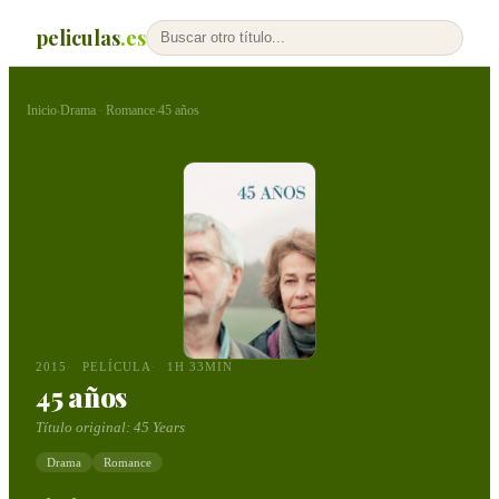
peliculas
.es
Inicio
Drama
Romance
45 años
›
·
›
2015
PELÍCULA
1H 33MIN
45 años
Título original:
45 Years
Drama
Romance