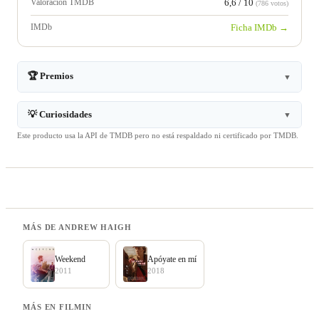
Valoración TMDB
6,6 / 10
(786 votos)
IMDb
Ficha IMDb →
🏆 Premios
▼
💡 Curiosidades
▼
Este producto usa la API de TMDB pero no está respaldado ni certificado por TMDB.
MÁS DE ANDREW HAIGH
Weekend
Apóyate en mí
2011
2018
MÁS EN FILMIN