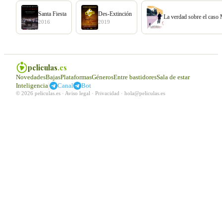
Santa Fiesta
Des-Extinción
La verdad sobre el caso
2016
2019
peliculas
.es
Novedades
Bajas
Plataformas
Géneros
Entre bastidores
Sala de estar
|
Inteligencia
Canal
Bot
© 2026 peliculas.es ·
Aviso legal
·
Privacidad
·
hola@peliculas.es