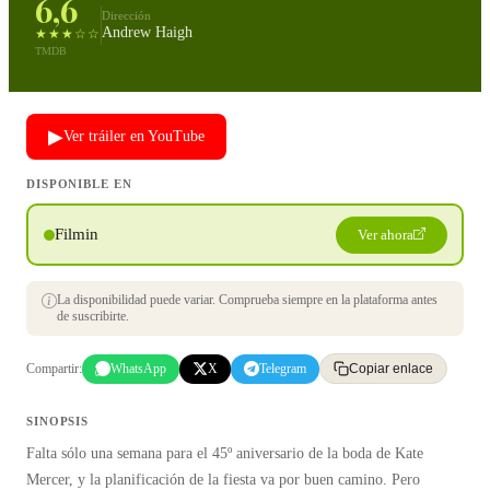
6,6
Dirección
Andrew Haigh
★★★☆☆
TMDB
▶
Ver tráiler en YouTube
DISPONIBLE EN
Filmin
Ver ahora
La disponibilidad puede variar. Comprueba siempre en la plataforma antes
de suscribirte.
Compartir:
WhatsApp
X
Telegram
Copiar enlace
SINOPSIS
Falta sólo una semana para el 45º aniversario de la boda de Kate
Mercer, y la planificación de la fiesta va por buen camino. Pero