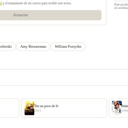
ad
y el tratamiento de mi correo para recibir este aviso.
Este prod
ni certif
Avisarme
Sobieski
Amy Brenneman
William Forsythe
Ten un poco de fe
Ínti
2011
199