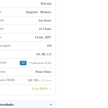
Película
ro
Suspense
·
Misterio
ción
Jon Avnet
ión
1h 51min
no
14 feb. 2007
 original
EN
US, DE, CA
cación
12
* Calificación ICAA
forma
Prime Video
ración TMDB
5,8 / 10
(1.176 votos)
b
Ficha IMDb →
riosidades
▼