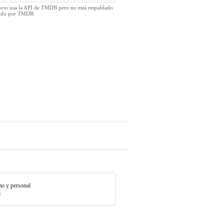
ucto usa la API de TMDB pero no está respaldado
icado por TMDB.
mo y personal
6