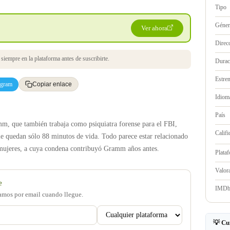
Tipo
Géne
Ver ahora
Direc
iempre en la plataforma antes de suscribirte.
Durac
Estre
egram
Copiar enlace
Idioma
País
m, que también trabaja como psiquiatra forense para el FBI,
Califi
e quedan sólo 88 minutos de vida. Todo parece estar relacionado
e mujeres, a cuya condena contribuyó Gramm años antes.
Plata
Valo
e
IMD
samos por email cuando llegue.
💡 Cu