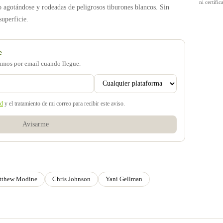
ni certif
o agotándose y rodeadas de peligrosos tiburones blancos. Sin
superficie.
e
samos por email cuando llegue.
ad
y el tratamiento de mi correo para recibir este aviso.
Avisarme
tthew Modine
Chris Johnson
Yani Gellman