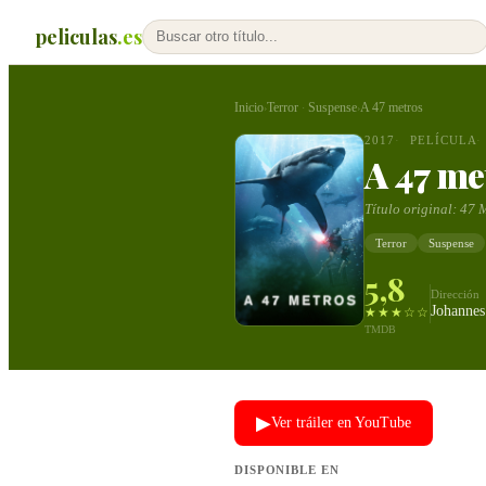
peliculas
.es
Inicio
Terror
Suspense
A 47 metros
›
·
›
2017
PELÍCULA
A 47 me
Título original:
47 
Terror
Suspense
5,8
Dirección
Johannes
★★★☆☆
TMDB
▶
Ver tráiler en YouTube
DISPONIBLE EN