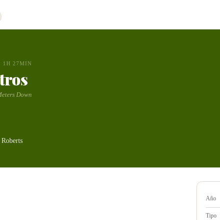
1H 27MIN
tros
Meters Down
 Roberts
Año
Tipo