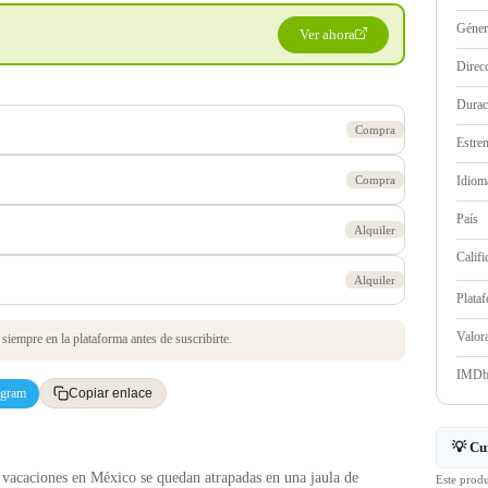
Géne
Ver ahora
Direc
Durac
Compra
Estre
Compra
Idioma
País
Alquiler
Califi
Alquiler
Plata
Valo
iempre en la plataforma antes de suscribirte.
IMD
egram
Copiar enlace
💡 Cu
vacaciones en México se quedan atrapadas en una jaula de
Este prod