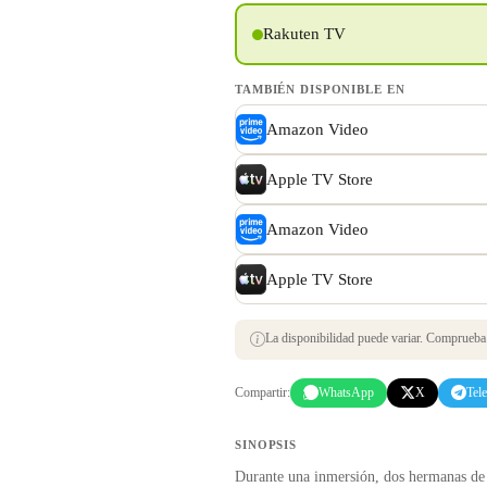
Rakuten TV
TAMBIÉN DISPONIBLE EN
Amazon Video
Apple TV Store
Amazon Video
Apple TV Store
La disponibilidad puede variar. Comprueba s
Compartir:
WhatsApp
X
Tel
SINOPSIS
Durante una inmersión, dos hermanas de 