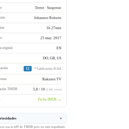
ro
Terror
·
Suspense
ción
Johannes Roberts
ión
1h 27min
no
25 may. 2017
 original
EN
DO, GB, US
cación
12
* Calificación ICAA
forma
Rakuten TV
ración TMDB
5,8 / 10
(2.841 votos)
b
Ficha IMDb →
riosidades
▼
ucto usa la API de TMDB pero no está respaldado