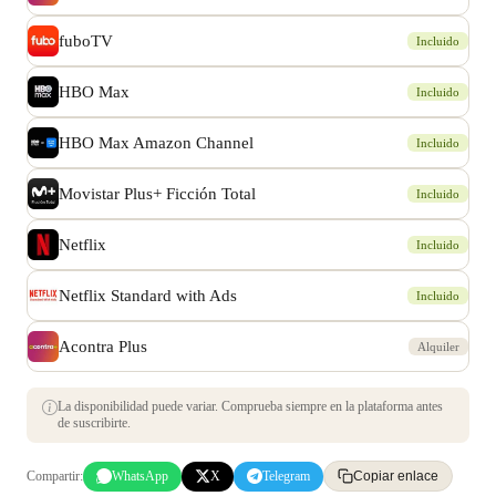
fuboTV
Incluido
HBO Max
Incluido
HBO Max Amazon Channel
Incluido
Movistar Plus+ Ficción Total
Incluido
Netflix
Incluido
Netflix Standard with Ads
Incluido
Acontra Plus
Alquiler
La disponibilidad puede variar. Comprueba siempre en la plataforma antes
de suscribirte.
Compartir:
WhatsApp
X
Telegram
Copiar enlace