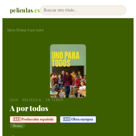
peliculas
.es
Inicio
Drama
A por todos
›
›
2020
PELÍCULA
1H 31MIN
A por todos
🇪🇸 Producción española
🇪🇺 Obra europea
Drama