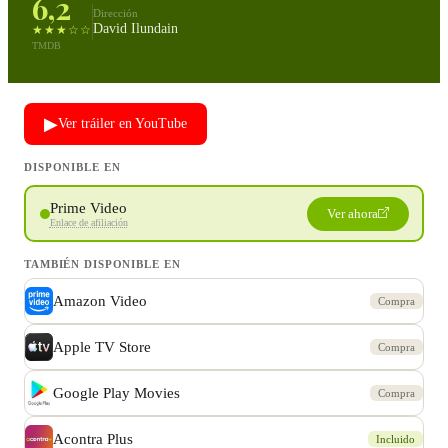
6,2
Dirección
David Ilundain
★★★☆☆
TMDB
▶
Ver tráiler en YouTube
DISPONIBLE EN
Prime Video
Ver ahora
Enlace de afiliación
TAMBIÉN DISPONIBLE EN
Amazon Video
Compra
Apple TV Store
Compra
Google Play Movies
Compra
Acontra Plus
Incluido