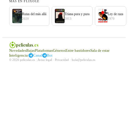
MÁS EN FLIXOLÉ
Rutas del más allá
Triana pura y pura
Ley de raza
2020
2013
1970
peliculas
.es
Novedades
Bajas
Plataformas
Géneros
Entre bastidores
Sala de estar
|
Inteligencia
Canal
Bot
© 2026 peliculas.es ·
Aviso legal
·
Privacidad
·
hola@peliculas.es