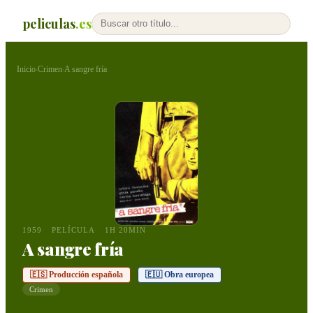
peliculas
.es
Inicio
Crimen
A sangre fría
›
›
1959
PELÍCULA
1H 20MIN
A sangre fría
🇪🇸 Producción española
🇪🇺 Obra europea
Crimen