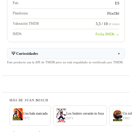
País
ES
Plataforma
FlixOlé
Valoración TMDB
5,5 / 10
(8 votos)
IMDb
Ficha IMDb →
💡 Curiosidades
▼
Este producto usa la API de TMDB pero no está respaldado ni certificado por TMDB.
MÁS DE JUAN BOSCH
Una bala marcada
Los buitres cavarán tu fosa
Un rol
1972
1971
1983