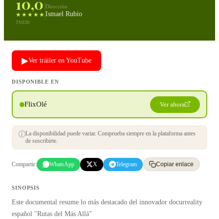
10,0
Dirección
Ismael Rubio
★★★★★
TMDB
▶
Ver tráiler en YouTube
DISPONIBLE EN
FlixOlé
Ver ahora
La disponibilidad puede variar. Comprueba siempre en la plataforma antes
de suscribirte.
Compartir:
WhatsApp
X
Telegram
Copiar enlace
SINOPSIS
Este documental resume lo más destacado del innovador docurreality
español "Rutas del Más Allá"