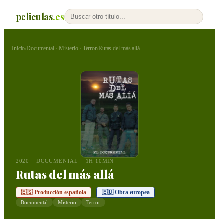
peliculas
.es
Inicio
Documental
Misterio
Terror
Rutas del más allá
›
·
·
›
2020
DOCUMENTAL
1H 10MIN
Rutas del más allá
🇪🇸 Producción española
🇪🇺 Obra europea
Documental
Misterio
Terror