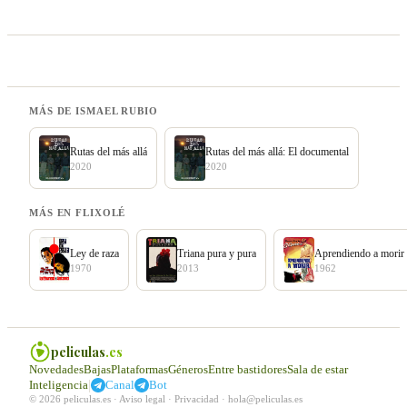
MÁS DE ISMAEL RUBIO
Rutas del más allá
Rutas del más allá: El documental
2020
2020
MÁS EN FLIXOLÉ
Ley de raza
Triana pura y pura
Aprendiendo a morir
1970
2013
1962
peliculas
.es
Novedades
Bajas
Plataformas
Géneros
Entre bastidores
Sala de estar
|
Inteligencia
Canal
Bot
© 2026 peliculas.es ·
Aviso legal
·
Privacidad
·
hola@peliculas.es