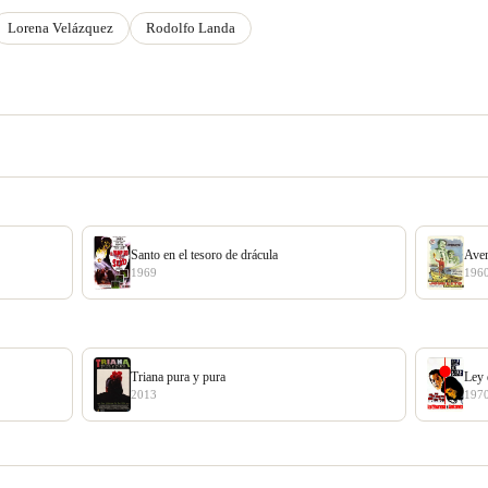
Lorena Velázquez
Rodolfo Landa
Santo en el tesoro de drácula
Aven
1969
196
Triana pura y pura
Ley 
2013
197