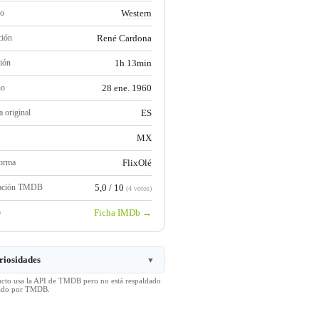
ro
Western
ción
René Cardona
ión
1h 13min
no
28 ene. 1960
 original
ES
MX
forma
FlixOlé
ración TMDB
5,0 / 10
(4 votos)
b
Ficha IMDb →
riosidades
▼
ucto usa la API de TMDB pero no está respaldado
icado por TMDB.