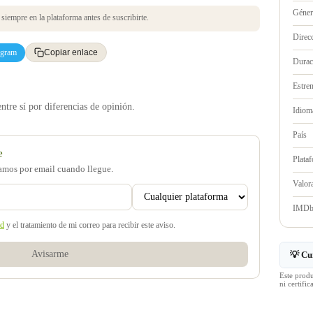
Géne
iempre en la plataforma antes de suscribirte.
Direc
egram
Copiar enlace
Durac
Estre
tre sí por diferencias de opinión.
Idioma
País
e
Plata
samos por email cuando llegue.
Valo
IMD
ad
y el tratamiento de mi correo para recibir este aviso.
Avisarme
💡 Cu
Este prod
ni certif