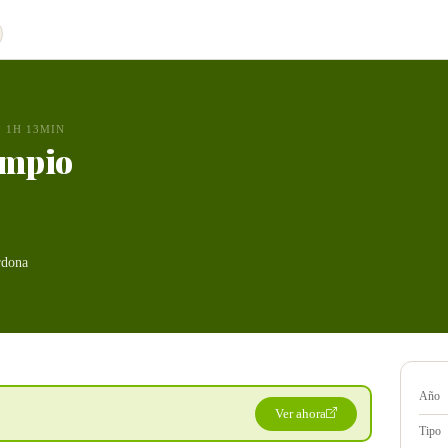
1H 13MIN
limpio
rdona
Año
Ver ahora
Tipo