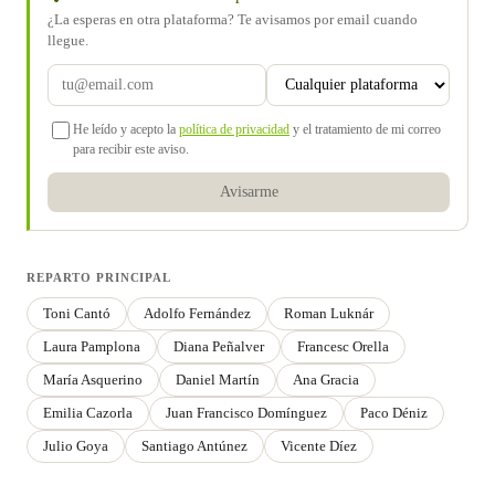
¿La esperas en otra plataforma? Te avisamos por email cuando
llegue.
He leído y acepto la
política de privacidad
y el tratamiento de mi correo
para recibir este aviso.
Avisarme
REPARTO PRINCIPAL
Toni Cantó
Adolfo Fernández
Roman Luknár
Laura Pamplona
Diana Peñalver
Francesc Orella
María Asquerino
Daniel Martín
Ana Gracia
Emilia Cazorla
Juan Francisco Domínguez
Paco Déniz
Julio Goya
Santiago Antúnez
Vicente Díez