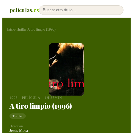
peliculas
.es
Inicio
Thriller
A tiro limpio (1996)
›
›
1996
PELÍCULA
1H 27MIN
A tiro limpio (1996)
Thriller
Dirección
Jesús Mora