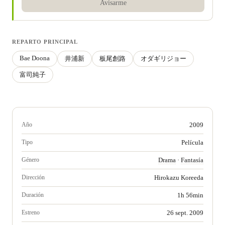
Avisarme
REPARTO PRINCIPAL
Bae Doona
井浦新
板尾創路
オダギリジョー
富司純子
Año
2009
Tipo
Película
Género
Drama
·
Fantasía
Dirección
Hirokazu Koreeda
Duración
1h 56min
Estreno
26 sept. 2009