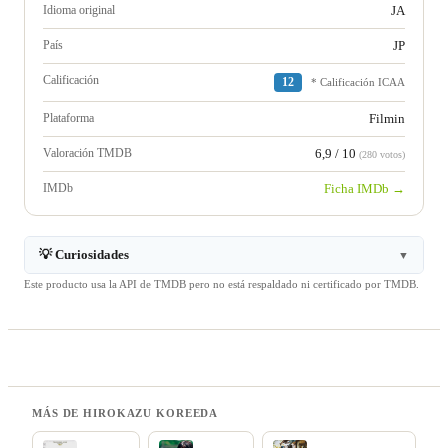
Idioma original
JA
País
JP
Calificación
12
* Calificación ICAA
Plataforma
Filmin
Valoración TMDB
6,9 / 10
(280 votos)
IMDb
Ficha IMDb →
💡 Curiosidades
▼
Este producto usa la API de TMDB pero no está respaldado ni certificado por TMDB.
MÁS DE HIROKAZU KOREEDA