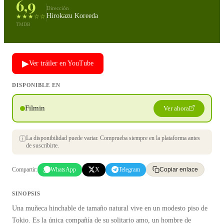
6,9
Dirección
Hirokazu Koreeda
★★★☆☆
TMDB
▶
Ver tráiler en YouTube
DISPONIBLE EN
Filmin
Ver ahora
La disponibilidad puede variar. Comprueba siempre en la plataforma antes
de suscribirte.
Compartir:
WhatsApp
X
Telegram
Copiar enlace
SINOPSIS
Una muñeca hinchable de tamaño natural vive en un modesto piso de
Tokio. Es la única compañía de su solitario amo, un hombre de