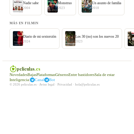
Nadie sabe
Monstruo
Un asunto de familia
2004
2023
2018
MÁS EN FILMIN
Diario de mi sextorsión
Los 30 (no) son los nuevos 20
2024
2023
peliculas
.es
Novedades
Bajas
Plataformas
Géneros
Entre bastidores
Sala de estar
|
Inteligencia
Canal
Bot
© 2026 peliculas.es ·
Aviso legal
·
Privacidad
·
hola@peliculas.es