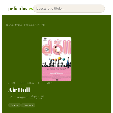
peliculas
.es
Inicio
Drama
Fantasía
Air Doll
›
·
›
2009
PELÍCULA
1H 56MIN
Air Doll
Título original:
空気人形
Drama
Fantasía