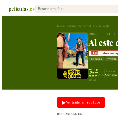
peliculas
.es
Inicio
Comedia
Western
Al este del oeste
›
·
›
1984
PELÍCULA
Al este 
🇪🇸 Producción es
Comedia
Western
5,2
Dirección
Mariano 
★★★☆☆
TMDB
▶
Ver tráiler en YouTube
DISPONIBLE EN