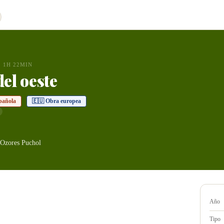
1H 22MIN
del oeste
pañola
🇪🇺 Obra europea
Ozores Puchol
Año
Tipo