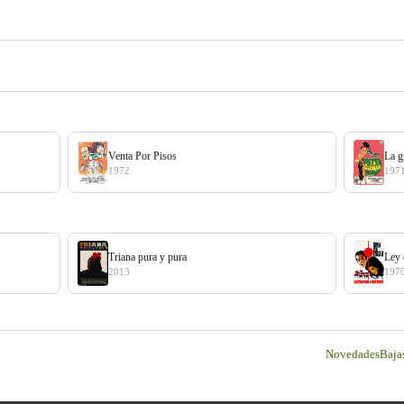
Venta Por Pisos
La g
1972
197
Triana pura y pura
Ley 
2013
197
Novedades
Baja