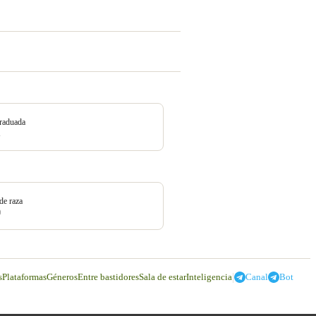
raduada
1
de raza
0
|
s
Plataformas
Géneros
Entre bastidores
Sala de estar
Inteligencia
Canal
Bot