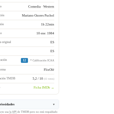
ro
Comedia
·
Western
ción
Mariano Ozores Puchol
ión
1h 22min
no
10 ene. 1984
 original
ES
ES
cación
12
* Calificación ICAA
forma
FlixOlé
ración TMDB
5,2 / 10
(15 votos)
b
Ficha IMDb →
riosidades
▼
ucto usa la API de TMDB pero no está respaldado