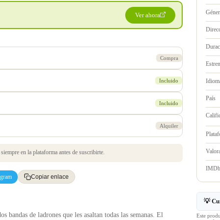
Géne
Ver ahora
Direc
Durac
Compra
Estre
Incluido
Idioma
País
Incluido
Califi
Alquiler
Plata
Valo
iempre en la plataforma antes de suscribirte.
IMD
egram
Copiar enlace
💡 Cu
os bandas de ladrones que les asaltan todas las semanas. El
Este prod