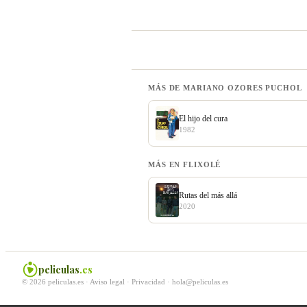
MÁS DE MARIANO OZORES PUCHOL
El hijo del cura
1982
MÁS EN FLIXOLÉ
Rutas del más allá
2020
peliculas
.es
© 2026 peliculas.es ·
Aviso legal
·
Privacidad
·
hola@peliculas.es