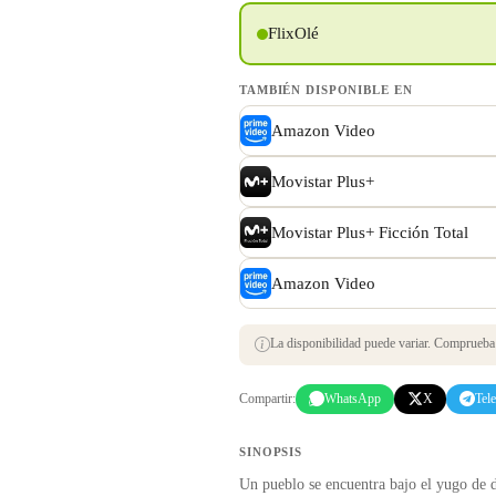
FlixOlé
TAMBIÉN DISPONIBLE EN
Amazon Video
Movistar Plus+
Movistar Plus+ Ficción Total
Amazon Video
La disponibilidad puede variar. Comprueba s
Compartir:
WhatsApp
X
Tel
SINOPSIS
Un pueblo se encuentra bajo el yugo de d