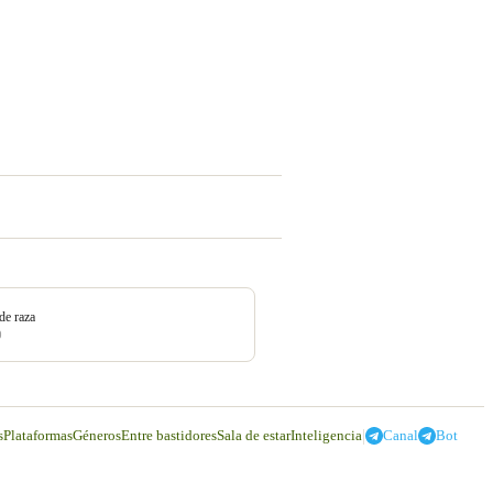
de raza
0
|
s
Plataformas
Géneros
Entre bastidores
Sala de estar
Inteligencia
Canal
Bot