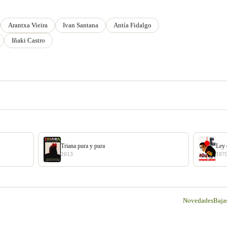
Arantxa Vieira
Ivan Santana
Antía Fidalgo
Iñaki Castro
Triana pura y pura
Ley 
2013
197
Novedades
Baja