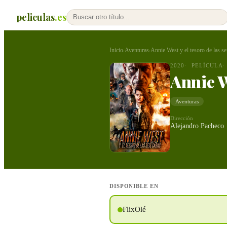
peliculas
.es
Inicio
Aventuras
Annie West y el tesoro de las se
›
›
2020
PELÍCULA
Annie We
Aventuras
Dirección
Alejandro Pacheco
DISPONIBLE EN
FlixOlé