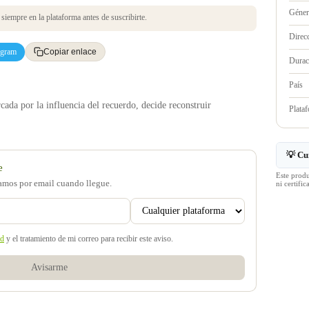
Géne
iempre en la plataforma antes de suscribirte.
Direc
egram
Copiar enlace
Durac
País
cada por la influencia del recuerdo, decide reconstruir
Plata
💡 Cu
e
Este prod
samos por email cuando llegue.
ni certif
ad
y el tratamiento de mi correo para recibir este aviso.
Avisarme