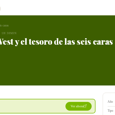
is caras
1H 38MIN
st y el tesoro de las seis caras
Año
Ver ahora
Tipo