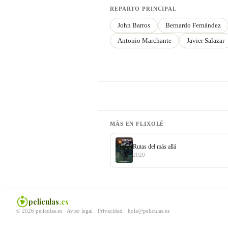
REPARTO PRINCIPAL
John Barros
Bernardo Fernández
Antonio Marchante
Javier Salazar
MÁS EN FLIXOLÉ
Rutas del más allá
2020
peliculas
.es
© 2026 peliculas.es ·
Aviso legal
·
Privacidad
·
hola@peliculas.es