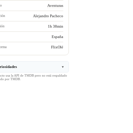
ro
Aventuras
ción
Alejandro Pacheco
ión
1h 38min
España
forma
FlixOlé
riosidades
▼
ucto usa la API de TMDB pero no está respaldado
icado por TMDB.