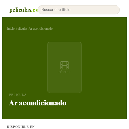
peliculas
.es
Inicio
Películas
Ar acondicionado
›
›
PÓSTER
PELÍCULA
Ar acondicionado
DISPONIBLE EN