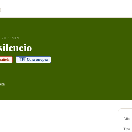
2H 33MIN
silencio
pañola
🇪🇺 Obra europea
eta
Año
Tipo