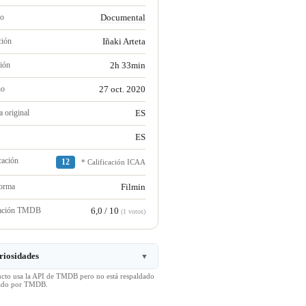
ro
Documental
ción
Iñaki Arteta
ión
2h 33min
no
27 oct. 2020
 original
ES
ES
cación
12
* Calificación ICAA
forma
Filmin
ración TMDB
6,0 / 10
(1 votos)
riosidades
▼
ucto usa la API de TMDB pero no está respaldado
icado por TMDB.