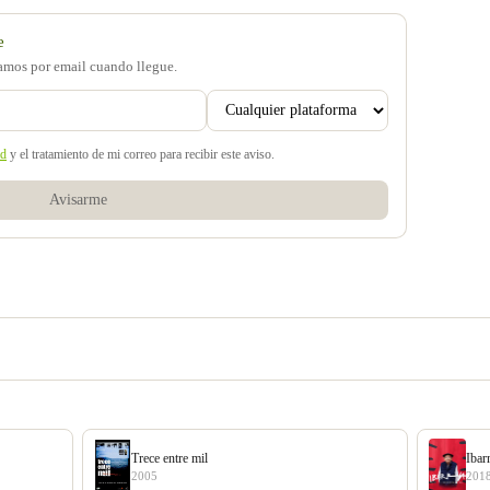
e
samos por email cuando llegue.
ad
y el tratamiento de mi correo para recibir este aviso.
Avisarme
Trece entre mil
Ibar
2005
201