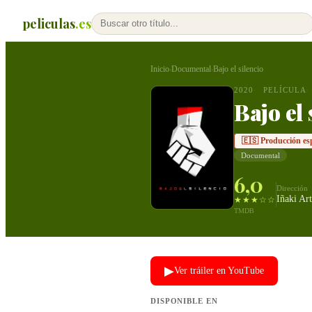
peliculas
.es
Inicio
Documental
Bajo el silencio
›
›
2020
PELÍCULA
Bajo el 
🇪🇸 Producción es
Documental
6,0
Dirección
Iñaki Art
★★★☆☆
TMDB
▶
Ver tráiler en YouTube
DISPONIBLE EN