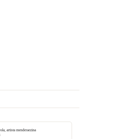
rola, artista menderaezina
8