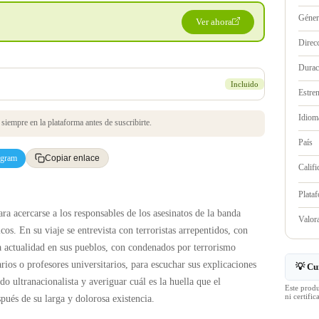
Géne
Ver ahora
Direc
Durac
Incluido
Estre
Idioma
iempre en la plataforma antes de suscribirte.
País
egram
Copiar enlace
Califi
Plata
ara acercarse a los responsables de los asesinatos de la banda
Valo
os. En su viaje se entrevista con terroristas arrepentidos, con
a actualidad en sus pueblos, con condenados por terrorismo
ios o profesores universitarios, para escuchar sus explicaciones
💡 Cu
o ultranacionalista y averiguar cuál es la huella que el
Este prod
ni certif
pués de su larga y dolorosa existencia.