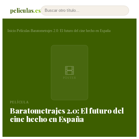
peliculas
.es
Inicio
Películas
Baratometrajes 2.0: El futuro del cine hecho en España
›
›
PÓSTER
PELÍCULA
Baratometrajes 2.0: El futuro del
cine hecho en España