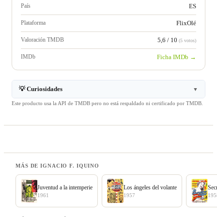
País
ES
Plataforma
FlixOlé
Valoración TMDB
5,6 / 10
(5 votos)
IMDb
Ficha IMDb →
💡 Curiosidades
▼
Este producto usa la API de TMDB pero no está respaldado ni certificado por TMDB.
MÁS DE IGNACIO F. IQUINO
Juventud a la intemperie
Los ángeles del volante
Secr
1961
1957
195