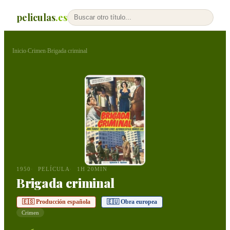
peliculas
.es
Inicio
Crimen
Brigada criminal
›
›
1950
PELÍCULA
1H 20MIN
Brigada criminal
🇪🇸 Producción española
🇪🇺 Obra europea
Crimen