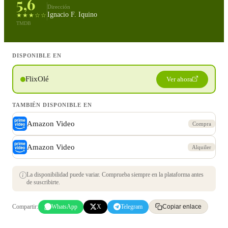
5,6
Dirección
Ignacio F. Iquino
★★★☆☆
TMDB
DISPONIBLE EN
FlixOlé
Ver ahora
TAMBIÉN DISPONIBLE EN
Amazon Video
Compra
Amazon Video
Alquiler
La disponibilidad puede variar. Comprueba siempre en la plataforma antes
de suscribirte.
Compartir:
WhatsApp
X
Telegram
Copiar enlace