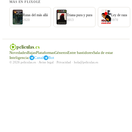
MÁS EN FLIXOLÉ
Rutas del más allá
Triana pura y pura
Ley de raza
2020
2013
1970
peliculas
.es
Novedades
Bajas
Plataformas
Géneros
Entre bastidores
Sala de estar
|
Inteligencia
Canal
Bot
© 2026 peliculas.es ·
Aviso legal
·
Privacidad
·
hola@peliculas.es