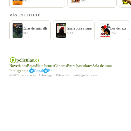
1973
1960
MÁS EN FLIXOLÉ
Rutas del más allá
Triana pura y pura
Ley de raza
2020
2013
1970
peliculas
.es
Novedades
Bajas
Plataformas
Géneros
Entre bastidores
Sala de estar
|
Inteligencia
Canal
Bot
© 2026 peliculas.es ·
Aviso legal
·
Privacidad
·
hola@peliculas.es