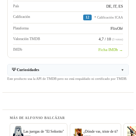
País
DE, IT, ES
Calificación
12
* Calificación ICAA
Plataforma
FlixOlé
Valoración TMDB
4,7 / 10
(3 votos)
IMDb
Ficha IMDb →
💡 Curiosidades
▼
Este producto usa la API de TMDB pero no está respaldado ni certificado por TMDB.
MÁS DE ALFONSO BALCÁZAR
Las juergas de "El Señorito"
¿Dónde vas, triste de ti?