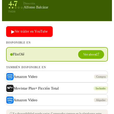
4,7
Dirección
Alfonso Balcázar
★★☆☆☆
TMDB
▶
Ver tráiler en YouTube
DISPONIBLE EN
FlixOlé
Ver ahora
TAMBIÉN DISPONIBLE EN
Amazon Video
Compra
Movistar Plus+ Ficción Total
Incluido
Amazon Video
Alquiler
La disponibilidad puede variar. Comprueba siempre en la plataforma antes