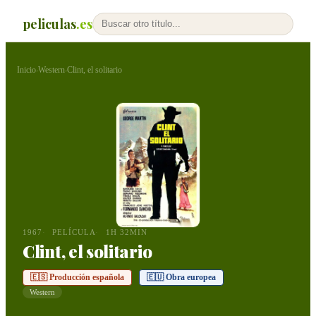
peliculas
.es
Inicio
Western
Clint, el solitario
›
›
1967
PELÍCULA
1H 32MIN
Clint, el solitario
🇪🇸 Producción española
🇪🇺 Obra europea
Western