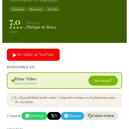
Título original:
Le Magnifique
Comedia
Romance
Acción
7,0
Dirección
Philippe de Broca
★★★★☆
TMDB
▶
Ver tráiler en YouTube
DISPONIBLE EN
Prime Video
Ver ahora
Enlace de afiliación
La disponibilidad puede variar. Comprueba siempre en la plataforma antes
de suscribirte.
Compartir:
WhatsApp
X
Telegram
Copiar enlace