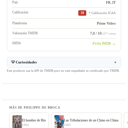
País
FR, IT
Calificación
18
* Calificación ICAA
Plataforma
Prime Video
Valoración TMDB
7,0 / 10
(377 votos)
IMDb
Ficha IMDb →
💡 Curiosidades
▼
Este producto usa la API de TMDB pero no está respaldado ni certificado por TMDB.
MÁS DE PHILIPPE DE BROCA
El hombre de Río
Las Tribulaciones de un Chino en China
1964
1965