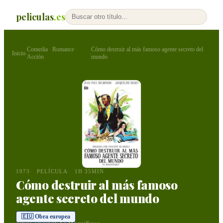
peliculas
.es
Comedia
Romance
Cómo destruir al más famoso agente secreto del
·
·
Inicio
›
›
Acción
mundo
1973
PELÍCULA
1H 35MIN
Cómo destruir al más famoso
agente secreto del mundo
🇪🇺 Obra europea