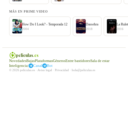
MÁS EN PRIME VIDEO
How Do I Look? - Temporada 12
Dassehra
La Rule
2004
2018
2016
peliculas
.es
Novedades
Bajas
Plataformas
Géneros
Entre bastidores
Sala de estar
|
Inteligencia
Canal
Bot
© 2026 peliculas.es ·
Aviso legal
·
Privacidad
·
hola@peliculas.es