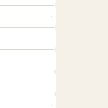
›
›
›
›
›