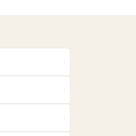
›
›
›