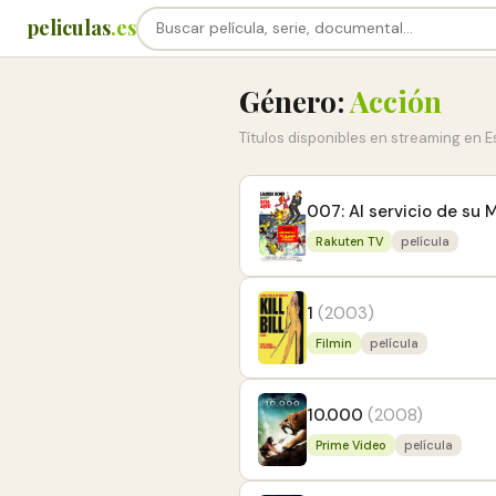
peliculas
.es
Género:
Acción
Títulos disponibles en streaming en 
007: Al servicio de su 
Rakuten TV
película
1
(2003)
Filmin
película
10.000
(2008)
Prime Video
película