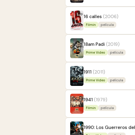
16 calles
(2006)
Filmin
película
18am Padi
(2019)
Prime Video
película
1911
(2011)
Prime Video
película
1941
(1979)
Filmin
película
1990: Los Guerreros de