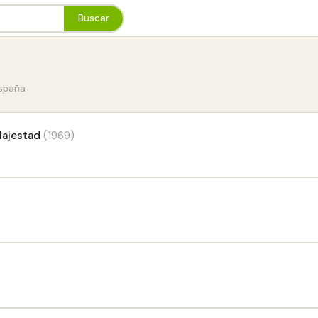
Buscar
España
Majestad
(1969)