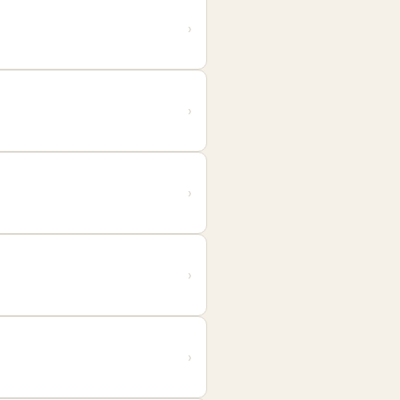
›
›
›
›
›