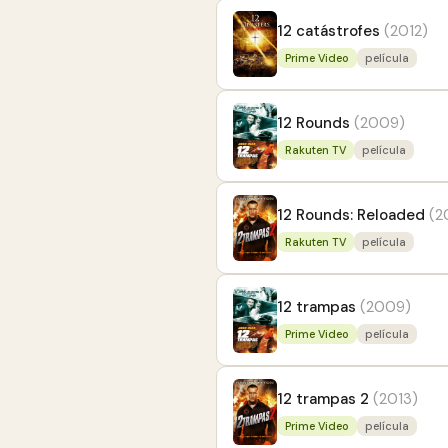
12 catástrofes
(2012)
Prime Video
película
12 Rounds
(2009)
Rakuten TV
película
12 Rounds: Reloaded
(2
Rakuten TV
película
12 trampas
(2009)
Prime Video
película
12 trampas 2
(2013)
Prime Video
película