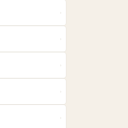
›
›
›
›
›