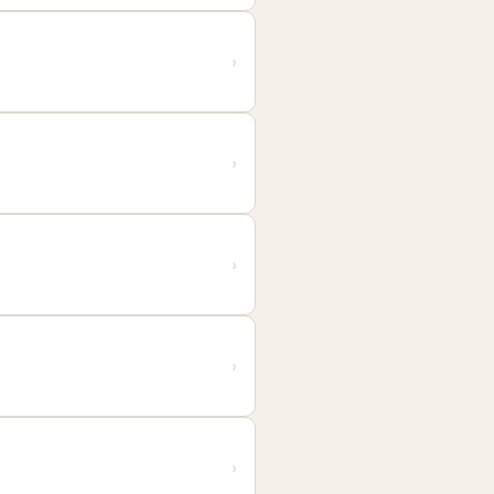
›
›
›
›
›