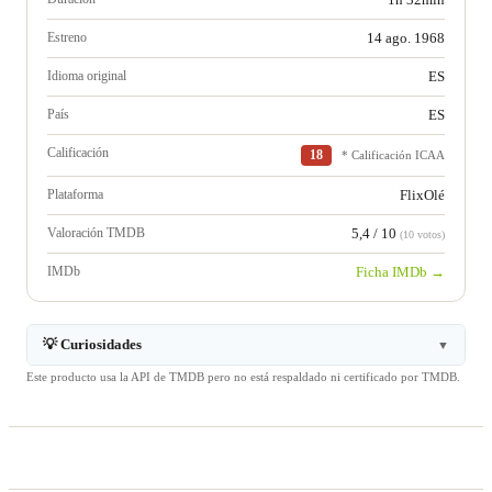
Estreno
14 ago. 1968
Idioma original
ES
País
ES
Calificación
18
* Calificación ICAA
Plataforma
FlixOlé
Valoración TMDB
5,4 / 10
(10 votos)
IMDb
Ficha IMDb →
💡 Curiosidades
▼
Este producto usa la API de TMDB pero no está respaldado ni certificado por TMDB.