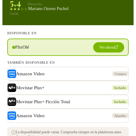
5,4
Dirección
Mariano Ozores Puchol
★★★☆☆
TMDB
DISPONIBLE EN
FlixOlé
Ver ahora
TAMBIÉN DISPONIBLE EN
Amazon Video
Compra
Movistar Plus+
Incluido
Movistar Plus+ Ficción Total
Incluido
Amazon Video
Alquiler
La disponibilidad puede variar. Comprueba siempre en la plataforma antes