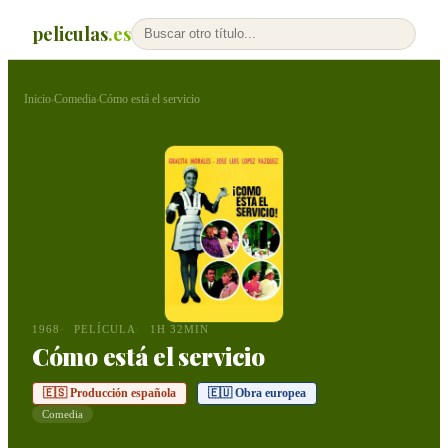
peliculas
.es
Inicio
Comedia
Cómo está el servicio
›
›
1968
PELÍCULA
1H 32MIN
Cómo está el servicio
🇪🇸 Producción española
🇪🇺 Obra europea
Comedia