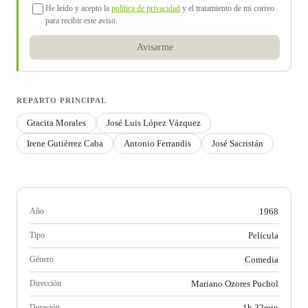
He leído y acepto la
política de privacidad
y el tratamiento de mi correo
para recibir este aviso.
Avisarme
REPARTO PRINCIPAL
Gracita Morales
José Luis López Vázquez
Irene Gutiérrez Caba
Antonio Ferrandis
José Sacristán
Año
1968
Tipo
Película
Género
Comedia
Dirección
Mariano Ozores Puchol
Duración
1h 32min