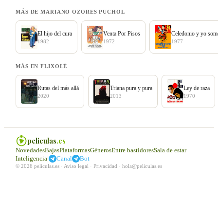
MÁS DE MARIANO OZORES PUCHOL
El hijo del cura
Venta Por Pisos
Celedonio y yo som
1982
1972
1977
MÁS EN FLIXOLÉ
Rutas del más allá
Triana pura y pura
Ley de raza
2020
2013
1970
peliculas
.es
Novedades
Bajas
Plataformas
Géneros
Entre bastidores
Sala de estar
|
Inteligencia
Canal
Bot
© 2026 peliculas.es ·
Aviso legal
·
Privacidad
·
hola@peliculas.es