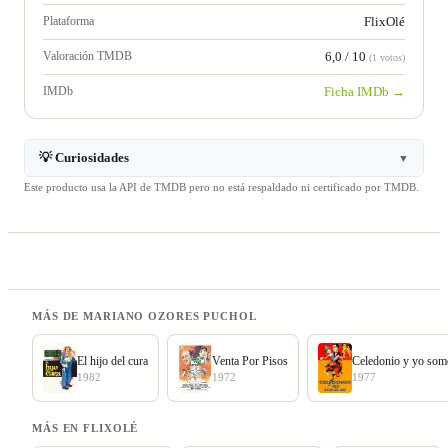
Plataforma
FlixOlé
Valoración TMDB
6,0 / 10
(1 votos)
IMDb
Ficha IMDb →
💡 Curiosidades
▼
Este producto usa la API de TMDB pero no está respaldado ni certificado por TMDB.
MÁS DE MARIANO OZORES PUCHOL
El hijo del cura
Venta Por Pisos
Celedonio y yo som
1982
1972
1977
MÁS EN FLIXOLÉ