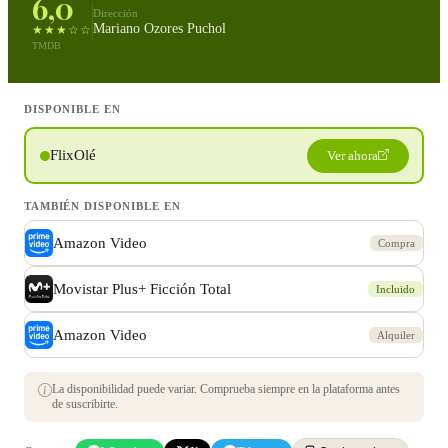
6,0
Dirección
Mariano Ozores Puchol
★★★☆☆
TMDB
DISPONIBLE EN
FlixOlé
Ver ahora
TAMBIÉN DISPONIBLE EN
Amazon Video
Compra
Movistar Plus+ Ficción Total
Incluido
Amazon Video
Alquiler
La disponibilidad puede variar. Comprueba siempre en la plataforma antes
de suscribirte.