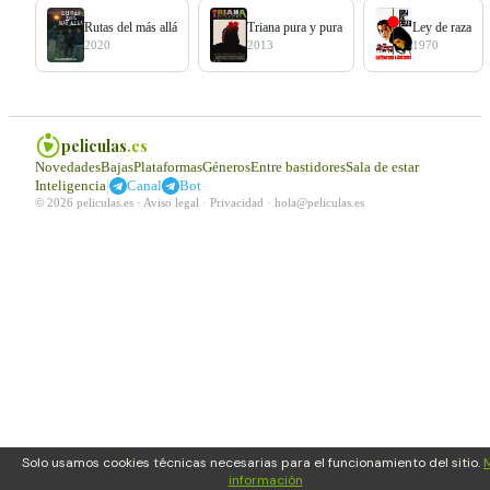
Rutas del más allá
Triana pura y pura
Ley de raza
2020
2013
1970
peliculas
.es
Novedades
Bajas
Plataformas
Géneros
Entre bastidores
Sala de estar
|
Inteligencia
Canal
Bot
© 2026 peliculas.es ·
Aviso legal
·
Privacidad
·
hola@peliculas.es
Solo usamos cookies técnicas necesarias para el funcionamiento del sitio.
información