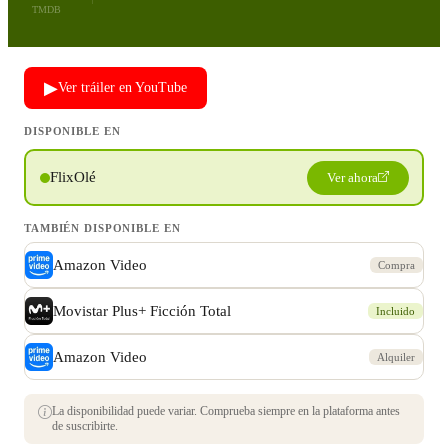
TMDB
▶
Ver tráiler en YouTube
DISPONIBLE EN
FlixOlé
Ver ahora
TAMBIÉN DISPONIBLE EN
Amazon Video
Compra
Movistar Plus+ Ficción Total
Incluido
Amazon Video
Alquiler
La disponibilidad puede variar. Comprueba siempre en la plataforma antes
de suscribirte.