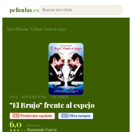
peliculas
.es
Inicio
Películas
"El Brujo" frente al espejo
›
›
2013
DOCUMENTAL
1H 20MIN
"El Brujo" frente al espejo
🇪🇸 Producción española
🇪🇺 Obra europea
6,0
Dirección
Raimundo García
★★★☆☆