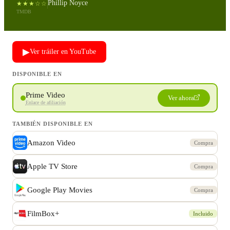
Phillip Noyce
★★★☆☆
TMDB
▶
Ver tráiler en YouTube
DISPONIBLE EN
Prime Video
Ver ahora
Enlace de afiliación
TAMBIÉN DISPONIBLE EN
Amazon Video
Compra
Apple TV Store
Compra
Google Play Movies
Compra
FilmBox+
Incluido