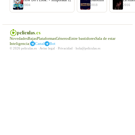
2004
2018
2016
peliculas
.es
Novedades
Bajas
Plataformas
Géneros
Entre bastidores
Sala de estar
|
Inteligencia
Canal
Bot
© 2026 peliculas.es ·
Aviso legal
·
Privacidad
·
hola@peliculas.es