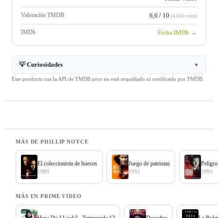
Valoración TMDB
6,6 / 10
(4.614 votos)
IMDb
Ficha IMDb →
💡 Curiosidades
▼
Este producto usa la API de TMDB pero no está respaldado ni certificado por TMDB.
MÁS DE PHILLIP NOYCE
El coleccionista de huesos
Juego de patriotas
Peligro
1999
1992
1994
MÁS EN PRIME VIDEO
How Do I Look? - Temporada 12
Dassehra
La Rule