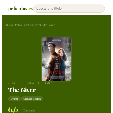
peliculas
.es
Inicio
Drama
Ciencia ficción
The Giver
›
·
›
2014
PELÍCULA
1H 34MIN
The Giver
Drama
Ciencia ficción
6,6
Dirección