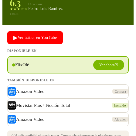
6,3
Dirección
Pedro Luis Ramírez
★★★☆☆
TMDB
▶
Ver tráiler en YouTube
DISPONIBLE EN
FlixOlé
Ver ahora
TAMBIÉN DISPONIBLE EN
Amazon Video
Compra
Movistar Plus+ Ficción Total
Incluido
Amazon Video
Alquiler
La disponibilidad puede variar. Comprueba siempre en la plataforma antes