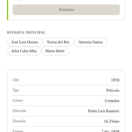
Avisarme
REPARTO PRINCIPAL
José Luis Ozores
Teresa del Río
Antonio Garisa
Julia Caba Alba
María Isbert
Año
1959
Tipo
Película
Género
Comedia
Dirección
Pedro Luis Ramírez
Duración
1h 25min
Estreno
7 dic. 1959