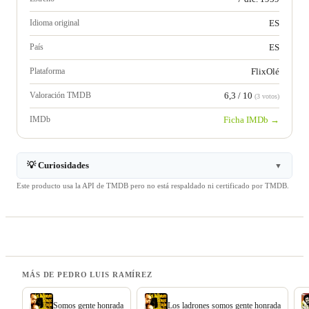
Idioma original
ES
País
ES
Plataforma
FlixOlé
Valoración TMDB
6,3 / 10
(3 votos)
IMDb
Ficha IMDb →
💡 Curiosidades
▼
Este producto usa la API de TMDB pero no está respaldado ni certificado por TMDB.
MÁS DE PEDRO LUIS RAMÍREZ
Somos gente honrada
Los ladrones somos gente honrada