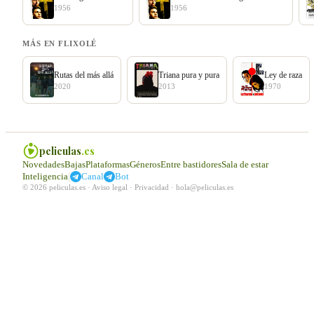
1956
1956
MÁS EN FLIXOLÉ
Rutas del más allá
Triana pura y pura
Ley de raza
2020
2013
1970
peliculas
.es
Novedades
Bajas
Plataformas
Géneros
Entre bastidores
Sala de estar
|
Inteligencia
Canal
Bot
© 2026 peliculas.es ·
Aviso legal
·
Privacidad
·
hola@peliculas.es