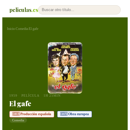
peliculas
.es
Inicio
Comedia
El gafe
›
›
1959
PELÍCULA
1H 25MIN
El gafe
🇪🇸 Producción española
🇪🇺 Obra europea
Comedia