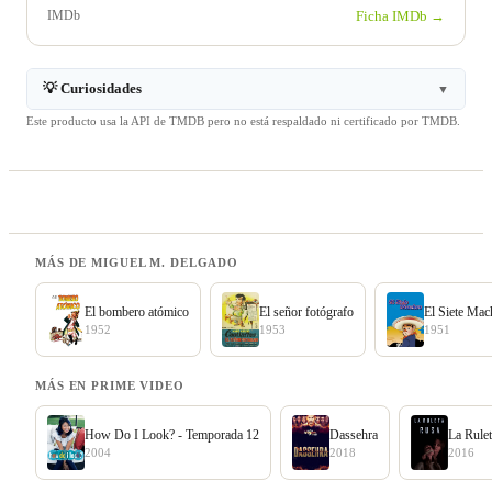
IMDb
Ficha IMDb →
💡 Curiosidades
▼
Este producto usa la API de TMDB pero no está respaldado ni certificado por TMDB.
MÁS DE MIGUEL M. DELGADO
El bombero atómico
El señor fotógrafo
El Siete Mac
1952
1953
1951
MÁS EN PRIME VIDEO
How Do I Look? - Temporada 12
Dassehra
La Rule
2004
2018
2016