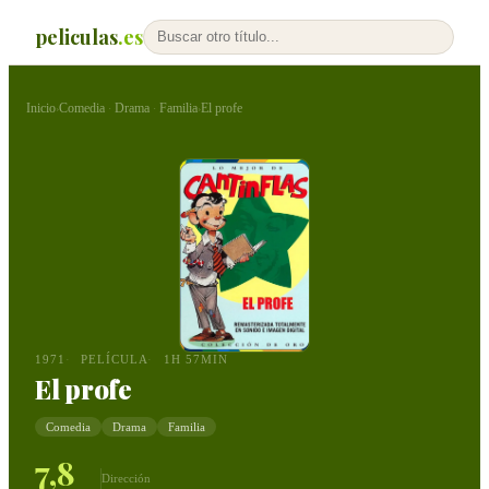
peliculas
.es
Inicio
Comedia
Drama
Familia
El profe
›
·
·
›
1971
PELÍCULA
1H 57MIN
El profe
Comedia
Drama
Familia
7,8
Dirección