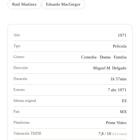
Raúl Martínez
Eduardo MacGregor
Año
1971
Tipo
Película
Género
Comedia
·
Drama
·
Familia
Dirección
Miguel M. Delgado
Duración
1h 57min
Estreno
7 abr. 1971
Idioma original
ES
País
MX
Plataforma
Prime Video
Valoración TMDB
7,8 / 10
(114 votos)