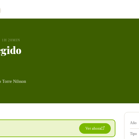
1H 20MIN
egido
 Torre Nilsson
Año
Ver ahora
Tipo