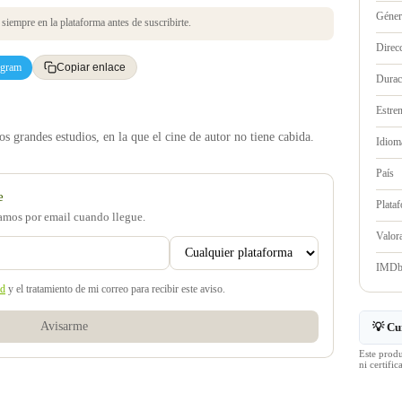
Géne
iempre en la plataforma antes de suscribirte.
Direc
egram
Copiar enlace
Durac
Estre
os grandes estudios, en la que el cine de autor no tiene cabida.
Idioma
País
e
Plata
samos por email cuando llegue.
Valo
IMD
ad
y el tratamiento de mi correo para recibir este aviso.
Avisarme
💡 Cu
Este prod
ni certif