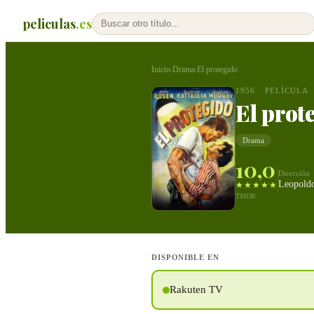
peliculas
.es
Inicio
Drama
El protegido
›
›
1956
PELÍCULA
El prot
Drama
10,0
Dirección
Leopoldo
★★★★★
TMDB
DISPONIBLE EN
Rakuten TV