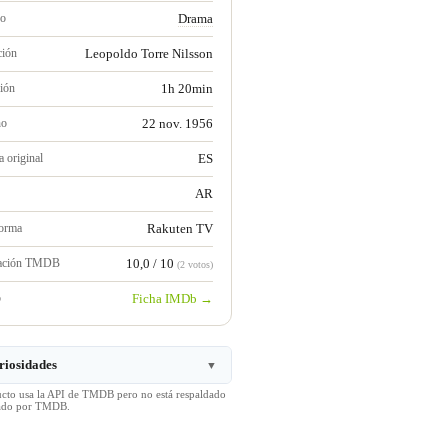
ro
Drama
ción
Leopoldo Torre Nilsson
ión
1h 20min
no
22 nov. 1956
 original
ES
AR
forma
Rakuten TV
ración TMDB
10,0 / 10
(2 votos)
b
Ficha IMDb →
riosidades
▼
ucto usa la API de TMDB pero no está respaldado
icado por TMDB.