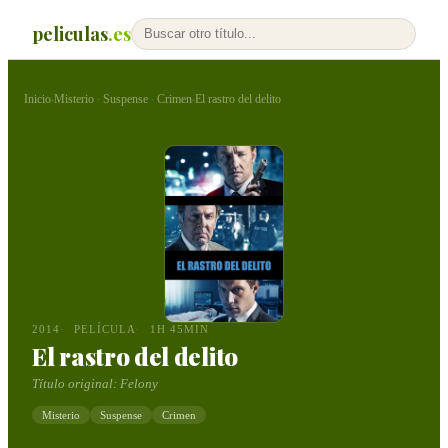
peliculas
.es
Inicio
Misterio
Suspense
Crimen
El rastro del delito
›
·
·
›
2014
PELÍCULA
1H 45MIN
El rastro del delito
Título original:
Felony
Misterio
Suspense
Crimen