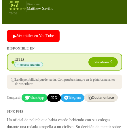
5,7
Dirección
Matthew Saville
★★★☆☆
TMDB
▶
Ver tráiler en YouTube
DISPONIBLE EN
EITB
Ver ahora
✓ Acceso gratuito
La disponibilidad puede variar. Comprueba siempre en la plataforma antes
de suscribirte.
Compartir:
WhatsApp
X
Telegram
Copiar enlace
SINOPSIS
Un oficial de policía que había estado bebiendo con sus colegas
durante una redada atropella a un ciclista. Su decisión de mentir sobre