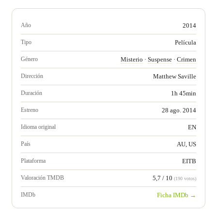
Año
2014
Tipo
Película
Género
Misterio
·
Suspense
·
Crimen
Dirección
Matthew Saville
Duración
1h 45min
Estreno
28 ago. 2014
Idioma original
EN
País
AU, US
Plataforma
EITB
Valoración TMDB
5,7 / 10
(190 votos)
IMDb
Ficha IMDb →